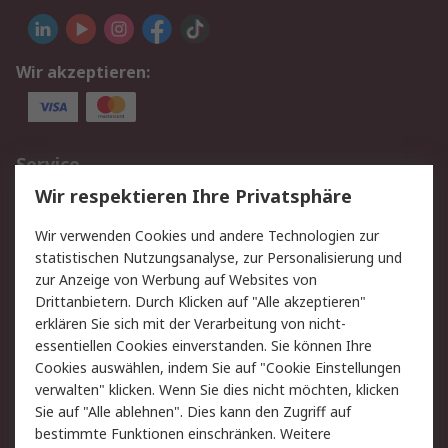
Wir akzeptieren:
Service
Wir respektieren Ihre Privatsphäre
Value Added Services
Lieferlösungen
Rücksendungen
Kontakt
Wir verwenden Cookies und andere Technologien zur
Hilfe
statistischen Nutzungsanalyse, zur Personalisierung und
zur Anzeige von Werbung auf Websites von
Drittanbietern. Durch Klicken auf "Alle akzeptieren"
Rechtliches
erklären Sie sich mit der Verarbeitung von nicht-
AGB
Datenschutz
essentiellen Cookies einverstanden. Sie können Ihre
Cookies auswählen, indem Sie auf "Cookie Einstellungen
Cookie-Richtlinie
Zahlungsbedingungen
verwalten" klicken. Wenn Sie dies nicht möchten, klicken
Copyright/Impressum
Sie auf "Alle ablehnen". Dies kann den Zugriff auf
bestimmte Funktionen einschränken. Weitere