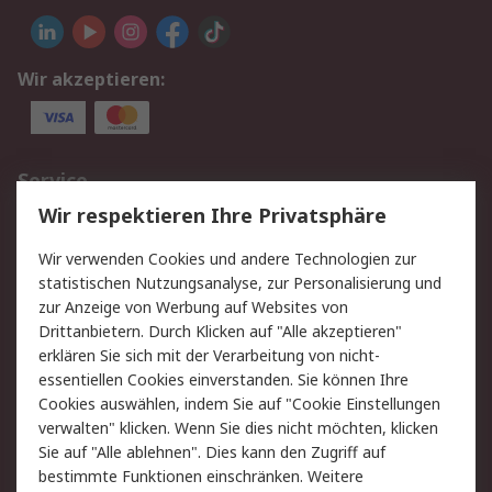
Wir akzeptieren:
Service
Wir respektieren Ihre Privatsphäre
Value Added Services
Lieferlösungen
Rücksendungen
Kontakt
Wir verwenden Cookies und andere Technologien zur
Hilfe
statistischen Nutzungsanalyse, zur Personalisierung und
zur Anzeige von Werbung auf Websites von
Drittanbietern. Durch Klicken auf "Alle akzeptieren"
Rechtliches
erklären Sie sich mit der Verarbeitung von nicht-
AGB
Datenschutz
essentiellen Cookies einverstanden. Sie können Ihre
Cookies auswählen, indem Sie auf "Cookie Einstellungen
Cookie-Richtlinie
Zahlungsbedingungen
verwalten" klicken. Wenn Sie dies nicht möchten, klicken
Copyright/Impressum
Sie auf "Alle ablehnen". Dies kann den Zugriff auf
bestimmte Funktionen einschränken. Weitere