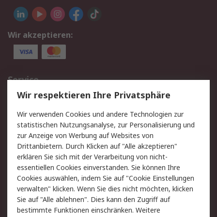
Wir akzeptieren:
Service
Wir respektieren Ihre Privatsphäre
Value Added Services
Lieferlösungen
Rücksendungen
Kontakt
Wir verwenden Cookies und andere Technologien zur
Hilfe
statistischen Nutzungsanalyse, zur Personalisierung und
zur Anzeige von Werbung auf Websites von
Drittanbietern. Durch Klicken auf "Alle akzeptieren"
Rechtliches
erklären Sie sich mit der Verarbeitung von nicht-
AGB
Datenschutz
essentiellen Cookies einverstanden. Sie können Ihre
Cookies auswählen, indem Sie auf "Cookie Einstellungen
Cookie-Richtlinie
Zahlungsbedingungen
verwalten" klicken. Wenn Sie dies nicht möchten, klicken
Copyright/Impressum
Sie auf "Alle ablehnen". Dies kann den Zugriff auf
bestimmte Funktionen einschränken. Weitere