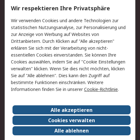
Wir respektieren Ihre Privatsphäre
Value Added Services
Lieferlösungen
Rücksendungen
Kontakt
Wir verwenden Cookies und andere Technologien zur
Hilfe
statistischen Nutzungsanalyse, zur Personalisierung und
zur Anzeige von Werbung auf Websites von
Drittanbietern. Durch Klicken auf "Alle akzeptieren"
Rechtliches
erklären Sie sich mit der Verarbeitung von nicht-
AGB
Datenschutz
essentiellen Cookies einverstanden. Sie können Ihre
Cookies auswählen, indem Sie auf "Cookie Einstellungen
Cookie-Richtlinie
Zahlungsbedingungen
verwalten" klicken. Wenn Sie dies nicht möchten, klicken
Copyright/Impressum
Sie auf "Alle ablehnen". Dies kann den Zugriff auf
bestimmte Funktionen einschränken. Weitere
Über RS
Informationen finden Sie in unserer
Cookie-Richtlinie
.
Unternehmen
RS weltweit
Karriere bei RS
Nachhaltigkeit
Alle akzeptieren
Qualität/Umwelt/Zertifikate
Presse-Center
Cookies verwalten
Event-Center
Alle ablehnen