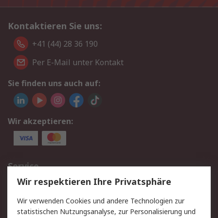
Kontaktieren Sie uns:
+41 (44) 28 36 190
Per E-Mail unter Kontakt
Sie finden uns auch auf:
Wir akzeptieren:
Service
Wir respektieren Ihre Privatsphäre
Value Added Services
Lieferlösungen
Rücksendungen
Kontakt
Wir verwenden Cookies und andere Technologien zur
Hilfe
statistischen Nutzungsanalyse, zur Personalisierung und