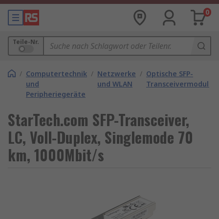
0
Teile-Nr.
/
Computertechnik
/
Netzwerke
/
Optische SFP-
und
und WLAN
Transceivermodule
Peripheriegeräte
StarTech.com SFP-Transceiver,
LC, Voll-Duplex, Singlemode 70
km, 1000Mbit/s