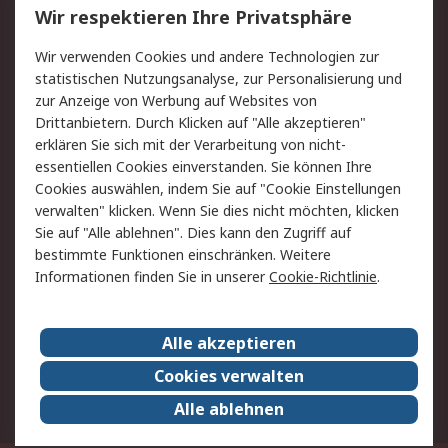
Wir respektieren Ihre Privatsphäre
Value Added Services
Lieferlösungen
Rücksendungen
Kontakt
Wir verwenden Cookies und andere Technologien zur
Hilfe
statistischen Nutzungsanalyse, zur Personalisierung und
zur Anzeige von Werbung auf Websites von
Drittanbietern. Durch Klicken auf "Alle akzeptieren"
Rechtliches
erklären Sie sich mit der Verarbeitung von nicht-
AGB
Datenschutz
essentiellen Cookies einverstanden. Sie können Ihre
Cookies auswählen, indem Sie auf "Cookie Einstellungen
Cookie-Richtlinie
Zahlungsbedingungen
verwalten" klicken. Wenn Sie dies nicht möchten, klicken
Copyright/Impressum
Sie auf "Alle ablehnen". Dies kann den Zugriff auf
bestimmte Funktionen einschränken. Weitere
Über RS
Informationen finden Sie in unserer
Cookie-Richtlinie
.
Unternehmen
RS weltweit
Karriere bei RS
Nachhaltigkeit
Alle akzeptieren
Qualität/Umwelt/Zertifikate
Presse-Center
Cookies verwalten
Event-Center
Alle ablehnen