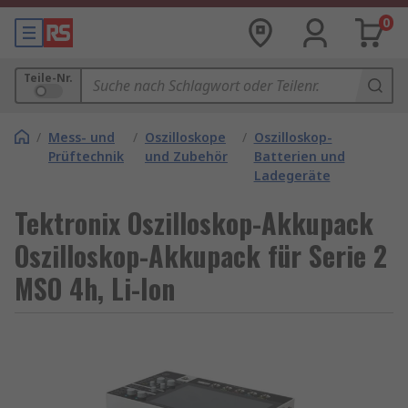
0
Teile-Nr.
/
Mess- und
/
Oszilloskope
/
Oszilloskop-
Prüftechnik
und Zubehör
Batterien und
Ladegeräte
Tektronix Oszilloskop-Akkupack
Oszilloskop-Akkupack für Serie 2
MSO 4h, Li-Ion