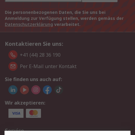
Die personenbezogenen Daten, die Sie uns bei
Anmeldung zur Verfügung stellen, werden gemäss der
Datenschutzerklärung
verarbeitet.
Kontaktieren Sie uns:
+41 (44) 28 36 190
Per E-Mail unter Kontakt
Sie finden uns auch auf:
Wir akzeptieren:
Service