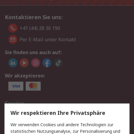
Kontaktieren Sie uns:
+41 (44) 28 36 190
Per E-Mail unter Kontakt
Sie finden uns auch auf:
Wir akzeptieren:
Service
Wir respektieren Ihre Privatsphäre
Value Added Services
Lieferlösungen
Rücksendungen
Kontakt
Wir verwenden Cookies und andere Technologien zur
Hilfe
statistischen Nutzungsanalyse, zur Personalisierung und