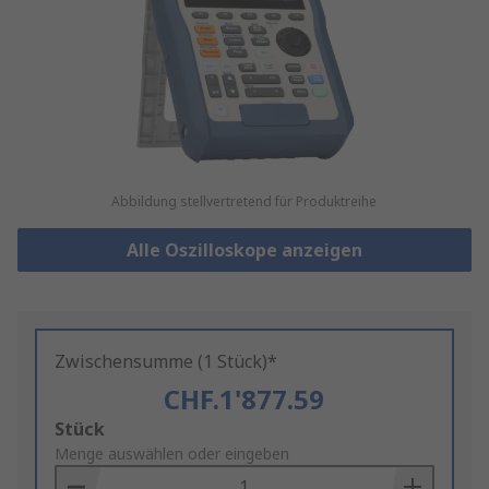
Abbildung stellvertretend für Produktreihe
Alle Oszilloskope anzeigen
Zwischensumme (1 Stück)*
CHF.1'877.59
Add
Stück
to
Menge auswählen oder eingeben
Basket