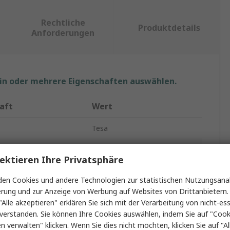
Rechtliche
Produktdetails
Anforderungen
ein oder mehrere Eigenschaften auswählen.
aft
Wert
Tesa
yp
Packband
ektieren Ihre Privatsphäre
rial
Polyvinylchloridfolie
en Cookies und andere Technologien zur statistischen Nutzungsanal
erung und zur Anzeige von Werbung auf Websites von Drittanbietern.
19mm
"Alle akzeptieren" erklären Sie sich mit der Verarbeitung von nicht-ess
66m
verstanden. Sie können Ihre Cookies auswählen, indem Sie auf "Cook
en verwalten" klicken. Wenn Sie dies nicht möchten, klicken Sie auf "Al