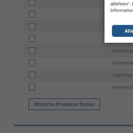
Dicke
ablehnen". 
Information
Farbe
Klebermate
All
Reißdehnu
Haftfestigk
Handelsn
Zugfestigk
Normen/Zu
Ähnliche Produkte finden