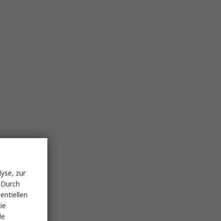
yse, zur
 Durch
entiellen
ie
le