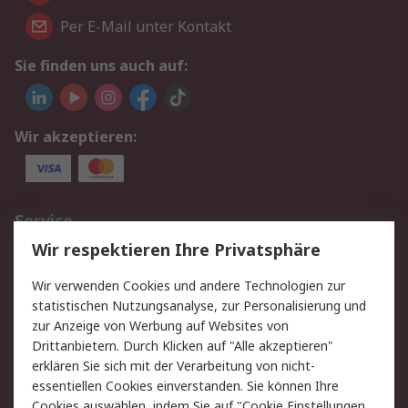
Per E-Mail unter Kontakt
Sie finden uns auch auf:
Wir akzeptieren:
Service
Wir respektieren Ihre Privatsphäre
Value Added Services
Lieferlösungen
Rücksendungen
Kontakt
Wir verwenden Cookies und andere Technologien zur
Hilfe
statistischen Nutzungsanalyse, zur Personalisierung und
zur Anzeige von Werbung auf Websites von
Drittanbietern. Durch Klicken auf "Alle akzeptieren"
Rechtliches
erklären Sie sich mit der Verarbeitung von nicht-
AGB
Datenschutz
essentiellen Cookies einverstanden. Sie können Ihre
Cookies auswählen, indem Sie auf "Cookie Einstellungen