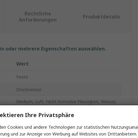
Rechtliche
Produktdetails
Anforderungen
ein oder mehrere Eigenschaften auswählen.
Wert
Festo
Drucksensor
Medium, Luft, Nicht korrosive Flüssigkeit, Wasser,
Gas
ektieren Ihre Privatsphäre
0bar
en Cookies und andere Technologien zur statistischen Nutzungsanal
Differenzial, Relativdruck, Vakuum
erung und zur Anzeige von Werbung auf Websites von Drittanbietern.