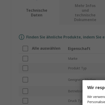
Mehr Infos
Technische
und
Daten
technische
Dokumente
Finden Sie ähnliche Produkte, indem Sie 
Alle auswählen
Eigenschaft
Marke
Produkt Typ
Geeignete Medien
Wir resp
Betriebsdruck min.
Wir verwend
Druck Typ
Personalisi