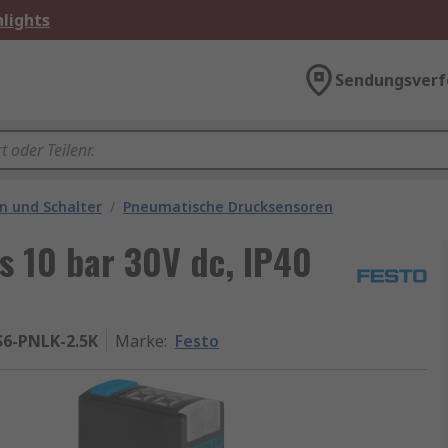
lights
Sendungsverf
n und Schalter
/
Pneumatische Drucksensoren
is 10 bar 30V dc, IP40
S6-PNLK-2.5K
Marke
:
Festo