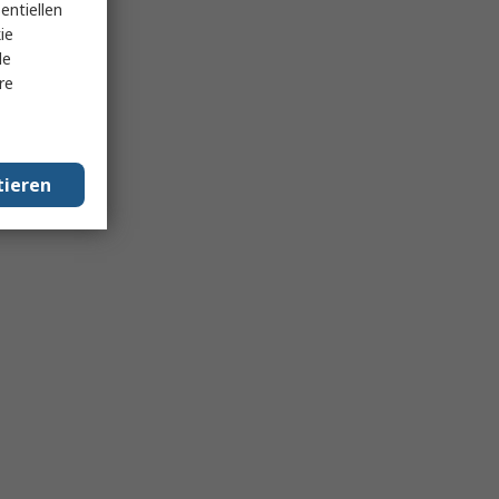
entiellen
ie
le
re
tieren