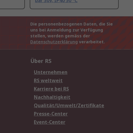
bar 30V, IP40 50 °C
Die personenbezogenen Daten, die Sie
uns bei Anmeldung zur Verfügung
stellen, werden gemäss der
Datenschutzerklärung
verarbeitet.
Über RS
Unternehmen
RS weltweit
Karriere bei RS
Nachhaltigkeit
Qualität/Umwelt/Zertifikate
Presse-Center
Event-Center