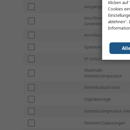
Klicken auf 
Ausgangstyp
Cookies ein
Einstellung
Anschluss -
ablehnen". 
Gewindestandard
Information
Anschlussgröße
Spannung
All
IP-Schutzart
Maximale
Betriebstemperatur
Betriebsdruck max.
Digitalanzeige
Betriebstemperatur min
Normen/Zulassungen