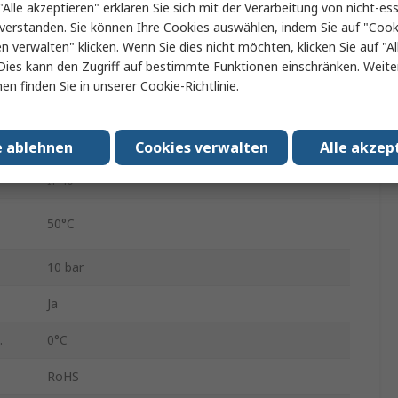
"Alle akzeptieren" erklären Sie sich mit der Verarbeitung von nicht-ess
PnP, NPN
verstanden. Sie können Ihre Cookies auswählen, indem Sie auf "Cook
en verwalten" klicken. Wenn Sie dies nicht möchten, klicken Sie auf "Al
R (PT), NPT, GPT
Dies kann den Zugriff auf bestimmte Funktionen einschränken. Weite
en finden Sie in unserer
Cookie-Richtlinie
.
6 mm Push-in Sleeve
30V dc
e ablehnen
Cookies verwalten
Alle akzep
IP40
50°C
10 bar
Ja
.
0°C
RoHS