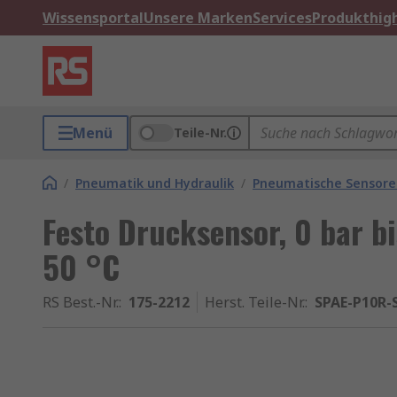
Wissensportal
Unsere Marken
Services
Produkthigh
Menü
Teile-Nr.
/
Pneumatik und Hydraulik
/
Pneumatische Sensore
Festo Drucksensor, 0 bar b
50 °C
RS Best.-Nr.
:
175-2212
Herst. Teile-Nr.
:
SPAE-P10R-