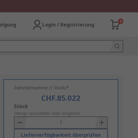
0
olgung
Login / Registrierung
Zwischensumme (1 Stück)*
CHF.85.022
Add
Stück
to
Menge auswählen oder eingeben
Basket
Lieferverfügbarkeit überprüfen