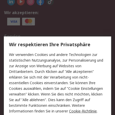
Wir akzeptieren:
Service
Wir respektieren Ihre Privatsphäre
Value Added Services
Lieferlösungen
Rücksendungen
Kontakt
Wir verwenden Cookies und andere Technologien zur
Hilfe
statistischen Nutzungsanalyse, zur Personalisierung und
zur Anzeige von Werbung auf Websites von
Drittanbietern. Durch Klicken auf "Alle akzeptieren"
Rechtliches
erklären Sie sich mit der Verarbeitung von nicht-
AGB
Datenschutz
essentiellen Cookies einverstanden. Sie können Ihre
Cookies auswählen, indem Sie auf "Cookie Einstellungen
Cookie-Richtlinie
Zahlungsbedingungen
verwalten" klicken. Wenn Sie dies nicht möchten, klicken
Copyright/Impressum
Sie auf "Alle ablehnen". Dies kann den Zugriff auf
bestimmte Funktionen einschränken. Weitere
Über RS
Informationen finden Sie in unserer
Cookie-Richtlinie
.