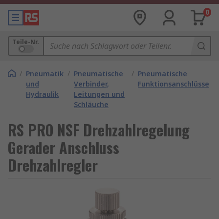
0
Teile-Nr.
/
Pneumatik
/
Pneumatische
/
Pneumatische
und
Verbinder,
Funktionsanschlüsse
Hydraulik
Leitungen und
Schläuche
RS PRO NSF Drehzahlregelung
Gerader Anschluss
Drehzahlregler