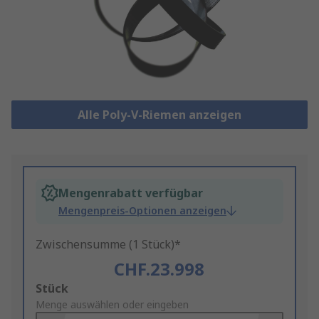
Alle Poly-V-Riemen anzeigen
Mengenrabatt verfügbar
Mengenpreis-Optionen anzeigen
Zwischensumme (1 Stück)*
CHF.23.998
Add
Stück
to
Menge auswählen oder eingeben