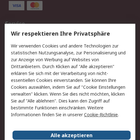
Service
Wir respektieren Ihre Privatsphäre
Value Added Services
Lieferlösungen
Rücksendungen
Kontakt
Wir verwenden Cookies und andere Technologien zur
Hilfe
statistischen Nutzungsanalyse, zur Personalisierung und
zur Anzeige von Werbung auf Websites von
Drittanbietern. Durch Klicken auf "Alle akzeptieren"
Rechtliches
erklären Sie sich mit der Verarbeitung von nicht-
AGB
Datenschutz
essentiellen Cookies einverstanden. Sie können Ihre
Cookies auswählen, indem Sie auf "Cookie Einstellungen
Cookie-Richtlinie
Zahlungsbedingungen
verwalten" klicken. Wenn Sie dies nicht möchten, klicken
Copyright/Impressum
Sie auf "Alle ablehnen". Dies kann den Zugriff auf
bestimmte Funktionen einschränken. Weitere
Über RS
Informationen finden Sie in unserer
Cookie-Richtlinie
.
Unternehmen
RS weltweit
Karriere bei RS
Nachhaltigkeit
Alle akzeptieren