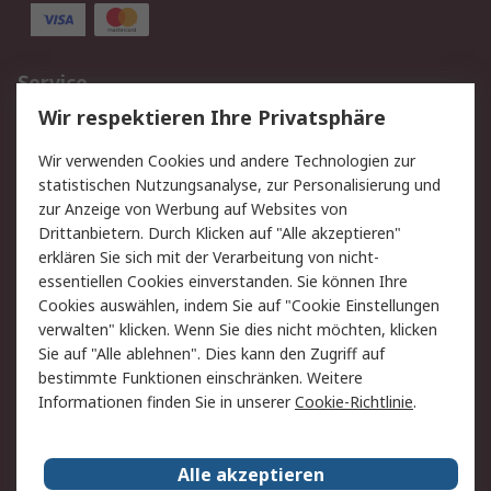
Service
Wir respektieren Ihre Privatsphäre
Value Added Services
Lieferlösungen
Rücksendungen
Kontakt
Wir verwenden Cookies und andere Technologien zur
Hilfe
statistischen Nutzungsanalyse, zur Personalisierung und
zur Anzeige von Werbung auf Websites von
Drittanbietern. Durch Klicken auf "Alle akzeptieren"
Rechtliches
erklären Sie sich mit der Verarbeitung von nicht-
AGB
Datenschutz
essentiellen Cookies einverstanden. Sie können Ihre
Cookies auswählen, indem Sie auf "Cookie Einstellungen
Cookie-Richtlinie
Zahlungsbedingungen
verwalten" klicken. Wenn Sie dies nicht möchten, klicken
Copyright/Impressum
Sie auf "Alle ablehnen". Dies kann den Zugriff auf
bestimmte Funktionen einschränken. Weitere
Über RS
Informationen finden Sie in unserer
Cookie-Richtlinie
.
Unternehmen
RS weltweit
Karriere bei RS
Nachhaltigkeit
Alle akzeptieren