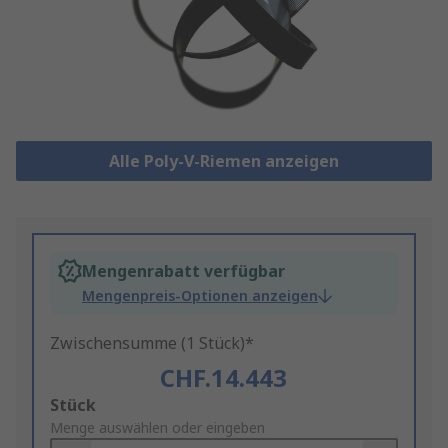
Alle Poly-V-Riemen anzeigen
Mengenrabatt verfügbar
Mengenpreis-Optionen anzeigen
Zwischensumme (1 Stück)*
CHF.14.443
Add
Stück
to
Menge auswählen oder eingeben