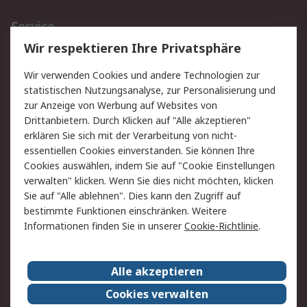
Service
Wir respektieren Ihre Privatsphäre
Value Added Services
Lieferlösungen
Rücksendungen
Kontakt
Wir verwenden Cookies und andere Technologien zur
Hilfe
statistischen Nutzungsanalyse, zur Personalisierung und
zur Anzeige von Werbung auf Websites von
Drittanbietern. Durch Klicken auf "Alle akzeptieren"
Rechtliches
erklären Sie sich mit der Verarbeitung von nicht-
AGB
Datenschutz
essentiellen Cookies einverstanden. Sie können Ihre
Cookies auswählen, indem Sie auf "Cookie Einstellungen
Cookie-Richtlinie
Zahlungsbedingungen
verwalten" klicken. Wenn Sie dies nicht möchten, klicken
Copyright/Impressum
Sie auf "Alle ablehnen". Dies kann den Zugriff auf
bestimmte Funktionen einschränken. Weitere
Über RS
Informationen finden Sie in unserer
Cookie-Richtlinie
.
Unternehmen
RS weltweit
Karriere bei RS
Nachhaltigkeit
Alle akzeptieren
Qualität/Umwelt/Zertifikate
Presse-Center
Cookies verwalten