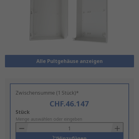
Alle Pultgehäuse anzeigen
Zwischensumme (1 Stück)*
CHF.46.147
Add
Stück
to
Menge auswählen oder eingeben
Basket
Hinzufügen