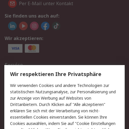
Per E-Mail unter Kontakt
Sie finden uns auch auf:
Wir akzeptieren:
Service
Wir respektieren Ihre Privatsphäre
Value Added Services
Lieferlösungen
Rücksendungen
Kontakt
Wir verwenden Cookies und andere Technologien zur
Hilfe
statistischen Nutzungsanalyse, zur Personalisierung und
zur Anzeige von Werbung auf Websites von
Drittanbietern. Durch Klicken auf "Alle akzeptieren"
Rechtliches
erklären Sie sich mit der Verarbeitung von nicht-
AGB
Datenschutz
essentiellen Cookies einverstanden. Sie können Ihre
Cookies auswählen, indem Sie auf "Cookie Einstellungen
Cookie-Richtlinie
Zahlungsbedingungen