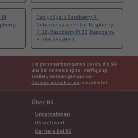
 Pi
DesignSpark Raspberry Pi
spberry
Gehäuse passend für Raspberry
Pi 2B, Raspberry Pi 3B, Raspberry
Pi 3B+ ABS Weiß
Die personenbezogenen Daten, die Sie
uns bei Anmeldung zur Verfügung
stellen, werden gemäss der
Datenschutzerklärung
verarbeitet.
Über RS
Unternehmen
RS weltweit
Karriere bei RS