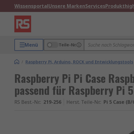
Wissensportal
Unsere Marken
Services
Produkthigh
Menü
Teile-Nr.
/
Raspberry Pi, Arduino, ROCK und Entwicklungstools
Raspberry Pi Pi Case Rasp
passend für Raspberry Pi 
RS Best.-Nr.
:
219-256
Herst. Teile-Nr.
:
Pi 5 Case (B/