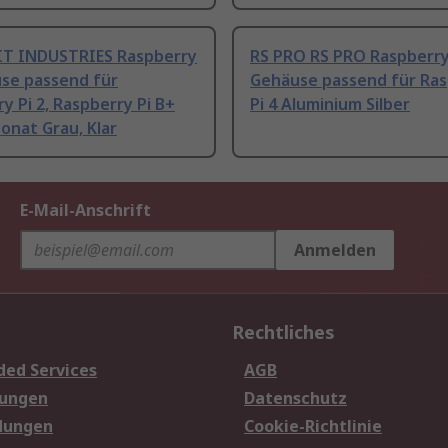
T INDUSTRIES Raspberry
RS PRO RS PRO Raspberry
use passend für
Gehäuse passend für Ra
y Pi 2, Raspberry Pi B+
Pi 4 Aluminium Silber
onat Grau, Klar
E-Mail-Anschrift
Anmelden
Rechtliches
ded Services
AGB
sungen
Datenschutz
dungen
Cookie-Richtlinie