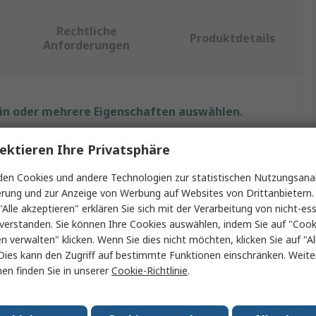
Rechtliche
Produktdetails
Anforderungen
ein oder mehrere Eigenschaften auswählen.
ft
Wert
ektieren Ihre Privatsphäre
Raspberry Pi
en Cookies und andere Technologien zur statistischen Nutzungsanal
erung und zur Anzeige von Werbung auf Websites von Drittanbietern.
p
Raspberry Pi Gehäuse
"Alle akzeptieren" erklären Sie sich mit der Verarbeitung von nicht-ess
verstanden. Sie können Ihre Cookies auswählen, indem Sie auf "Cook
dung mit
Raspberry Pi 5
en verwalten" klicken. Wenn Sie dies nicht möchten, klicken Sie auf "Al
Dies kann den Zugriff auf bestimmte Funktionen einschränken. Weite
Schwarz
en finden Sie in unserer
Cookie-Richtlinie
.
Pi Case