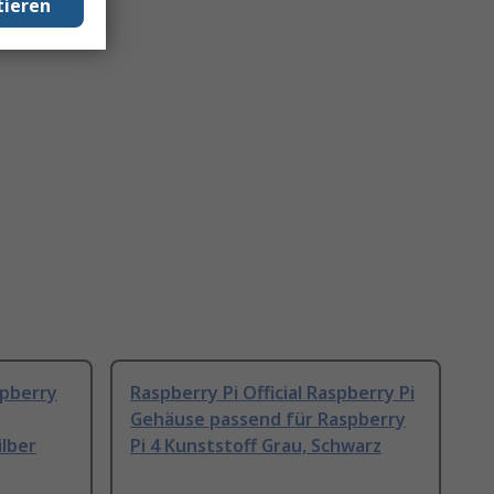
tieren
spberry
Raspberry Pi Official Raspberry Pi
Gehäuse passend für Raspberry
ilber
Pi 4 Kunststoff Grau, Schwarz