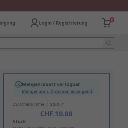
0
olgung
Login / Registrierung
Mengenrabatt verfügbar
Mengenpreis-Optionen anzeigen
Zwischensumme (1 Stück)*
CHF.10.08
Add
Stück
Menge auswählen oder eingeben