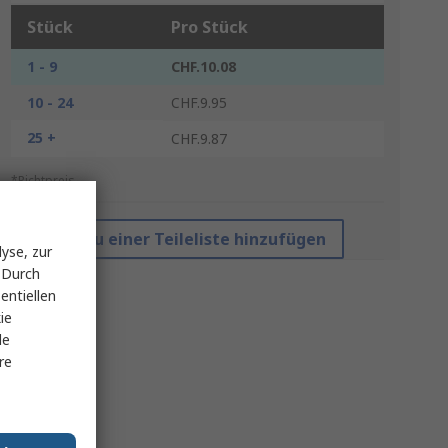
Stück
Pro Stück
1 - 9
CHF.10.08
10 - 24
CHF.9.95
25 +
CHF.9.87
*Richtpreis
Zu einer Teileliste hinzufügen
yse, zur
 Durch
entiellen
ie
le
re