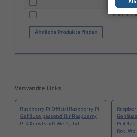
All
Gehäusemat
Normen/Zul
Ähnliche Produkte finden
Verwandte Links
Raspberry Pi Official Raspberry Pi
Raspberr
Gehäuse passend für Raspberry
Gehäuse
Pi 4 Kunststoff Weiß, Rot
Pi 4 97 
Rot, We