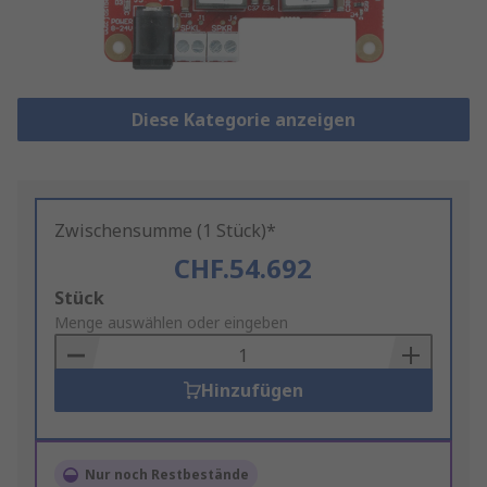
Diese Kategorie anzeigen
Zwischensumme (1 Stück)*
CHF.54.692
Add
Stück
to
Menge auswählen oder eingeben
Basket
Hinzufügen
Nur noch Restbestände