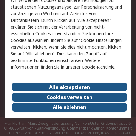
Wir verwenden Cookies und andere Technologien zur
Hilfe
statistischen Nutzungsanalyse, zur Personalisierung und
zur Anzeige von Werbung auf Websites von
Drittanbietern. Durch Klicken auf "Alle akzeptieren"
Rechtliches
erklären Sie sich mit der Verarbeitung von nicht-
AGB
Datenschutz
essentiellen Cookies einverstanden. Sie können Ihre
Cookies auswählen, indem Sie auf "Cookie Einstellungen
Cookie-Richtlinie
Zahlungsbedingungen
verwalten" klicken. Wenn Sie dies nicht möchten, klicken
Copyright/Impressum
Sie auf "Alle ablehnen". Dies kann den Zugriff auf
bestimmte Funktionen einschränken. Weitere
Über RS
Informationen finden Sie in unserer
Cookie-Richtlinie
.
Unternehmen
RS weltweit
Karriere bei RS
Nachhaltigkeit
Alle akzeptieren
Qualität/Umwelt/Zertifikate
Presse-Center
Cookies verwalten
Event-Center
Alle ablehnen
Frankfurt am Main, Zweigniederlassung Nänikon/Uster, Grabenstrasse 6,
CH-8606 Nänikon - Bankverbindung: Commerzbank Zürich, Kontonummer:
313120166401, BLZ: 8836, SWIFT/BIC: COBACHZHXXX, IBAN: CH63 0883