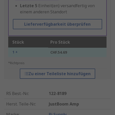
Letzte
5
Einheit(en) versandfertig von
einem anderen Standort
Lieferverfügbarkeit überprüfen
Stück
Pro Stück
1 +
CHF.54.69
*Richtpreis
Zu einer Teileliste hinzufügen
RS Best.-Nr.
:
122-8189
Herst. Teile-Nr.
:
JustBoom Amp
Marke
:
Pi Supply