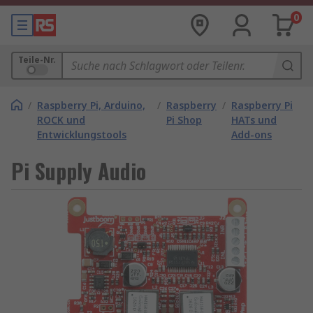
0
Teile-Nr.
/
Raspberry Pi, Arduino,
/
Raspberry
/
Raspberry Pi
ROCK und
Pi Shop
HATs und
Entwicklungstools
Add-ons
Pi Supply Audio