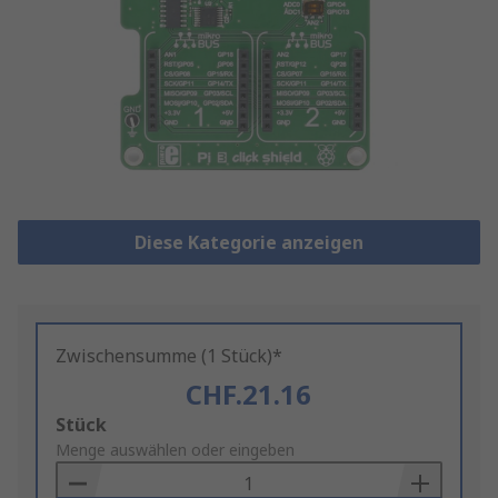
Diese Kategorie anzeigen
Zwischensumme (1 Stück)*
CHF.21.16
Add
Stück
to
Menge auswählen oder eingeben
Basket