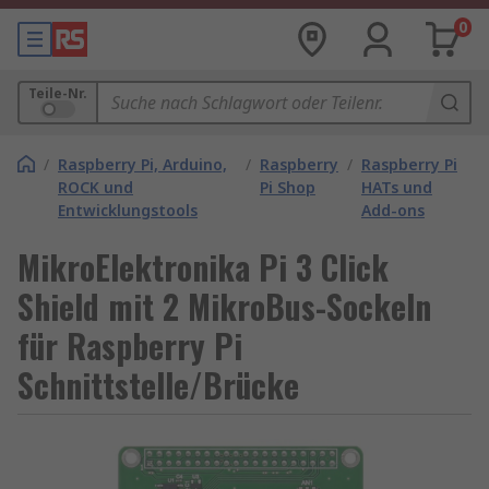
0
Teile-Nr.
/
Raspberry Pi, Arduino,
/
Raspberry
/
Raspberry Pi
ROCK und
Pi Shop
HATs und
Entwicklungstools
Add-ons
MikroElektronika Pi 3 Click
Shield mit 2 MikroBus-Sockeln
für Raspberry Pi
Schnittstelle/Brücke