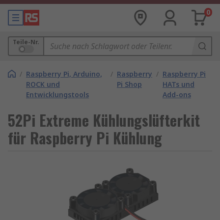
0
Teile-Nr.
/
Raspberry Pi, Arduino,
/
Raspberry
/
Raspberry Pi
ROCK und
Pi Shop
HATs und
Entwicklungstools
Add-ons
52Pi Extreme Kühlungslüfterkit
für Raspberry Pi Kühlung