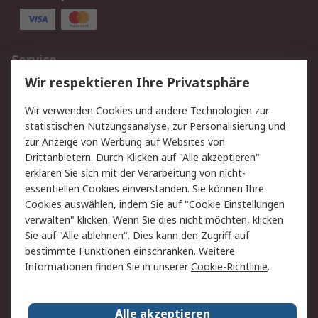
Service
Wir respektieren Ihre Privatsphäre
Value Added Services
Lieferlösungen
Rücksendungen
Kontakt
Wir verwenden Cookies und andere Technologien zur
Hilfe
statistischen Nutzungsanalyse, zur Personalisierung und
zur Anzeige von Werbung auf Websites von
Drittanbietern. Durch Klicken auf "Alle akzeptieren"
Rechtliches
erklären Sie sich mit der Verarbeitung von nicht-
AGB
Datenschutz
essentiellen Cookies einverstanden. Sie können Ihre
Cookies auswählen, indem Sie auf "Cookie Einstellungen
Cookie-Richtlinie
Zahlungsbedingungen
verwalten" klicken. Wenn Sie dies nicht möchten, klicken
Copyright/Impressum
Sie auf "Alle ablehnen". Dies kann den Zugriff auf
bestimmte Funktionen einschränken. Weitere
Über RS
Informationen finden Sie in unserer
Cookie-Richtlinie
.
Unternehmen
RS weltweit
Karriere bei RS
Nachhaltigkeit
Alle akzeptieren