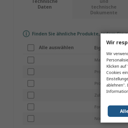
Technische
und
Daten
technische
Dokumente
Finden Sie ähnliche Produkte, indem Sie 
Wir resp
Alle auswählen
Eigenschaft
Wir verwend
Personalisi
Marke
Klicken auf 
Produktname
Cookies ein
Einstellung
Produkt Typ
ablehnen". 
Information
Zubehörkategorie
Formfaktor / Bau
All
Normen/Zulassun