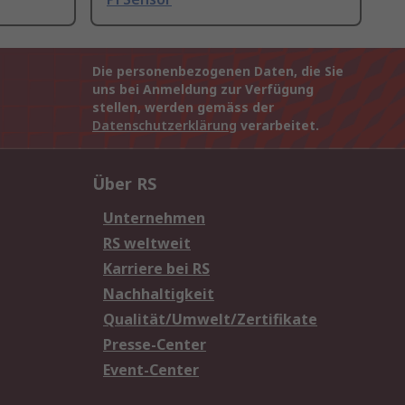
Die personenbezogenen Daten, die Sie
uns bei Anmeldung zur Verfügung
stellen, werden gemäss der
Datenschutzerklärung
verarbeitet.
Über RS
Unternehmen
RS weltweit
Karriere bei RS
Nachhaltigkeit
Qualität/Umwelt/Zertifikate
Presse-Center
Event-Center