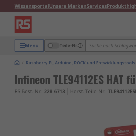
Wissensportal
Unsere Marken
Services
Produkthigh
Menü
Teile-Nr.
/
Raspberry Pi, Arduino, ROCK und Entwicklungstools
Infineon TLE94112ES HAT f
RS Best.-Nr.
:
228-6713
Herst. Teile-Nr.
:
TLE94112E