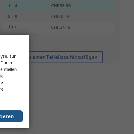
1 - 4
CHF.35.98
5 - 9
CHF.35.04
10 +
CHF.34.18
*Richtpreis
yse, zur
Zu einer Teileliste hinzufügen
 Durch
entiellen
ie
le
re
tieren