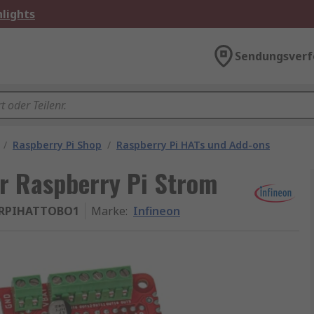
lights
Sendungsverf
/
Raspberry Pi Shop
/
Raspberry Pi HATs und Add-ons
ür Raspberry Pi Strom
SRPIHATTOBO1
Marke
:
Infineon