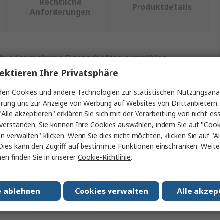
Rechtliche
Produktdetails
Anforderungen
ein oder mehrere Eigenschaften auswählen.
ektieren Ihre Privatsphäre
Wert
en Cookies und andere Technologien zur statistischen Nutzungsanal
erung und zur Anzeige von Werbung auf Websites von Drittanbietern.
Infineon
"Alle akzeptieren" erklären Sie sich mit der Verarbeitung von nicht-ess
TLE94112ES HAT für Raspberry Pi
verstanden. Sie können Ihre Cookies auswählen, indem Sie auf "Cook
en verwalten" klicken. Wenn Sie dies nicht möchten, klicken Sie auf "Al
Raspberry Pi HAT
Dies kann den Zugriff auf bestimmte Funktionen einschränken. Weite
en finden Sie in unserer
Cookie-Richtlinie
.
Strom
größe
KAPPE
e ablehnen
Cookies verwalten
Alle akzep
gen
RoHS