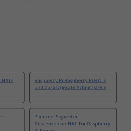
i HATs
Raspberry Pi Raspberry Pi HATs
und Zusatzgeräte Schnittstelle
er
Pimoroni Skywriter-
Gestensensor HAT für Raspberry
Pi Sensor