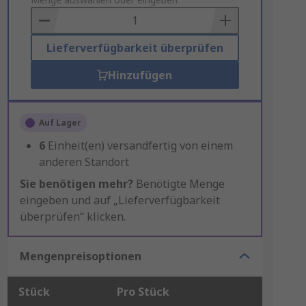
to
Basket
Lieferverfügbarkeit überprüfen
Hinzufügen
Auf Lager
6
Einheit(en) versandfertig von einem
anderen Standort
Sie benötigen mehr?
Benötigte Menge
eingeben und auf „Lieferverfügbarkeit
überprüfen“ klicken.
Mengenpreisoptionen
Stück
Pro Stück