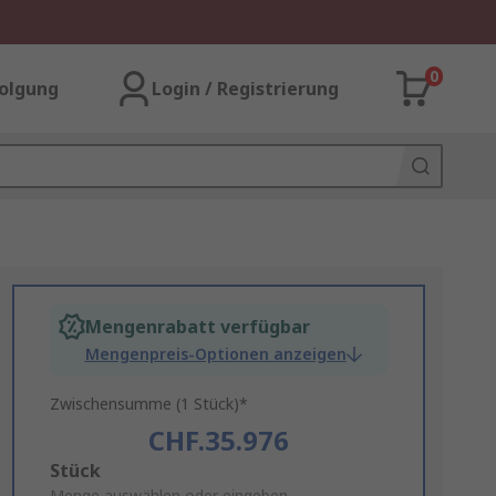
0
olgung
Login / Registrierung
Mengenrabatt verfügbar
Mengenpreis-Optionen anzeigen
Zwischensumme (1 Stück)*
CHF.35.976
Add
Stück
Menge auswählen oder eingeben