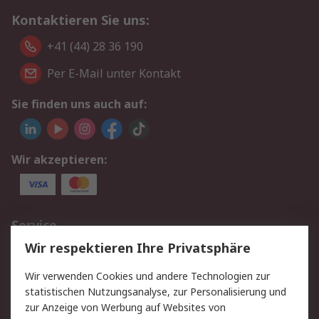
Kontaktieren Sie uns:
+41 (44) 28 36 190
Per E-Mail unter Kontakt
Sie finden uns auch auf:
Wir akzeptieren:
Service
Wir respektieren Ihre Privatsphäre
Value Added Services
Lieferlösungen
Rücksendungen
Kontakt
Wir verwenden Cookies und andere Technologien zur
Hilfe
statistischen Nutzungsanalyse, zur Personalisierung und
zur Anzeige von Werbung auf Websites von