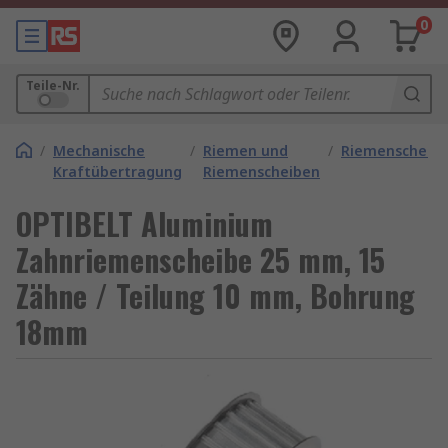
0
Teile-Nr.
/
Mechanische
/
Riemen und
/
Riemenscheib
Kraftübertragung
Riemenscheiben
OPTIBELT Aluminium
Zahnriemenscheibe 25 mm, 15
Zähne / Teilung 10 mm, Bohrung
18mm