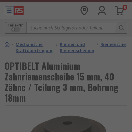
0
Teile-Nr.
/
Mechanische
/
Riemen und
/
Riemenscheib
Kraftübertragung
Riemenscheiben
OPTIBELT Aluminium
Zahnriemenscheibe 15 mm, 40
Zähne / Teilung 3 mm, Bohrung
18mm