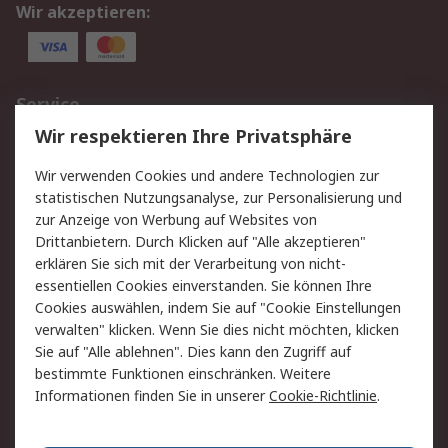
Wir akzeptieren:
Service
Wir respektieren Ihre Privatsphäre
Value Added Services
Lieferlösungen
Rücksendungen
Kontakt
Wir verwenden Cookies und andere Technologien zur
Hilfe
statistischen Nutzungsanalyse, zur Personalisierung und
zur Anzeige von Werbung auf Websites von
Drittanbietern. Durch Klicken auf "Alle akzeptieren"
Rechtliches
erklären Sie sich mit der Verarbeitung von nicht-
AGB
Datenschutz
essentiellen Cookies einverstanden. Sie können Ihre
Cookies auswählen, indem Sie auf "Cookie Einstellungen
Cookie-Richtlinie
Zahlungsbedingungen
verwalten" klicken. Wenn Sie dies nicht möchten, klicken
Copyright/Impressum
Sie auf "Alle ablehnen". Dies kann den Zugriff auf
bestimmte Funktionen einschränken. Weitere
Über RS
Informationen finden Sie in unserer
Cookie-Richtlinie
.
Unternehmen
RS weltweit