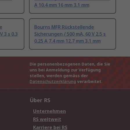
A 10.4 mm 16 mm 3.1 mm
e
Bourns MFR Rückstellende
V 3 s 0.3
Sicherungen / 500 mA, 60 V 2.5 s
0.25 A 7.4 mm 12.7 mm 3.1 mm
Die personenbezogenen Daten, die Sie
uns bei Anmeldung zur Verfügung
stellen, werden gemäss der
Datenschutzerklärung
verarbeitet.
Über RS
Unternehmen
RS weltweit
Karriere bei RS