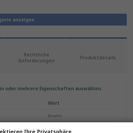
gorie anzeigen
Rechtliche
Produktdetails
Anforderungen
ein oder mehrere Eigenschaften auswählen.
Wert
Bourns
Rückstellende Sicherungen
ektieren Ihre Privatsphäre