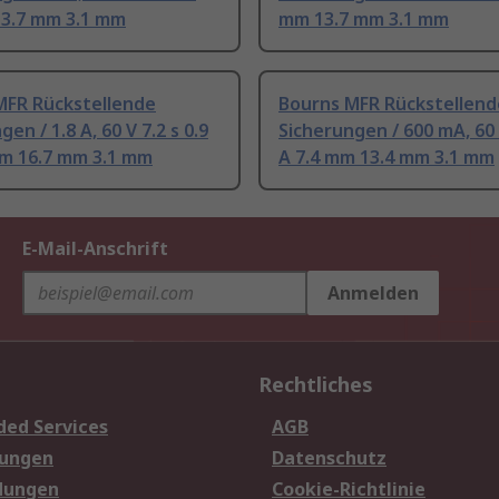
13.7 mm 3.1 mm
mm 13.7 mm 3.1 mm
MFR Rückstellende
Bourns MFR Rückstellend
en / 1.8 A, 60 V 7.2 s 0.9
Sicherungen / 600 mA, 60 
mm 16.7 mm 3.1 mm
A 7.4 mm 13.4 mm 3.1 mm
E-Mail-Anschrift
Anmelden
Rechtliches
ded Services
AGB
sungen
Datenschutz
dungen
Cookie-Richtlinie