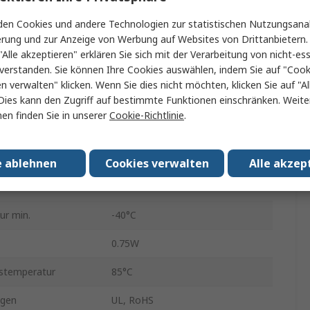
hkeit
1A
en Cookies und andere Technologien zur statistischen Nutzungsanal
erung und zur Anzeige von Werbung auf Websites von Drittanbietern.
4s
"Alle akzeptieren" erklären Sie sich mit der Verarbeitung von nicht-ess
verstanden. Sie können Ihre Cookies auswählen, indem Sie auf "Cook
0.5A
en verwalten" klicken. Wenn Sie dies nicht möchten, klicken Sie auf "Al
Dies kann den Zugriff auf bestimmte Funktionen einschränken. Weite
7.9mm
en finden Sie in unserer
Cookie-Richtlinie
.
13.7mm
0.41Ω
e ablehnen
Cookies verwalten
Alle akzep
1.17Ω
ur min.
-40°C
0.75W
stemperatur
85°C
ngen
UL, RoHS