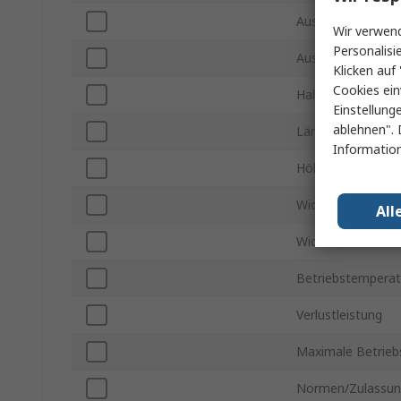
Auslöseempfindlic
Wir verwend
Personalisi
Auslösezeit
Klicken auf 
Cookies ein
Haltestrom
Einstellung
ablehnen". 
Länge
Information
Höhe
Widerstand min.
All
Widerstand max.
Betriebstemperat
Verlustleistung
Maximale Betrieb
Normen/Zulassu