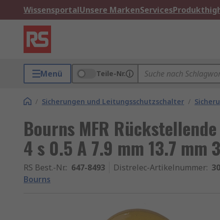
Wissensportal
Unsere Marken
Services
Produkthigh
Menü
Teile-Nr.
/
Sicherungen und Leitungsschutzschalter
/
Sicher
Bourns MFR Rückstellende 
4 s 0.5 A 7.9 mm 13.7 mm 
RS Best.-Nr.
:
647-8493
Distrelec-Artikelnummer
:
30
Bourns