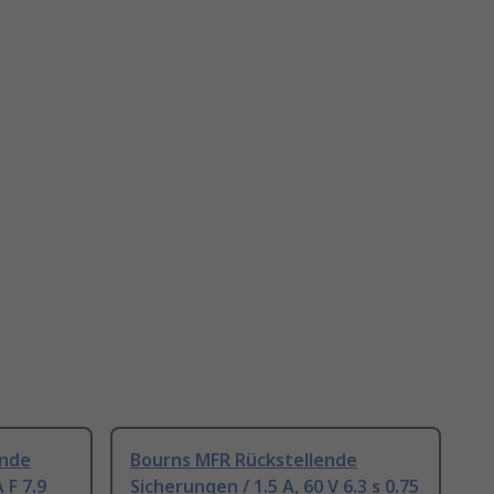
ende
Bourns MFR Rückstellende
 F 7.9
Sicherungen / 1.5 A, 60 V 6.3 s 0.75