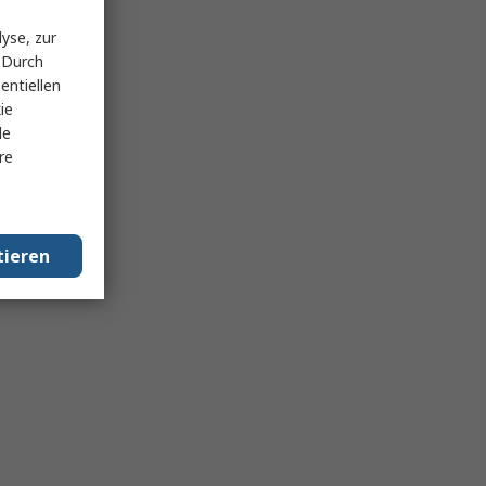
yse, zur
 Durch
entiellen
ie
le
re
tieren