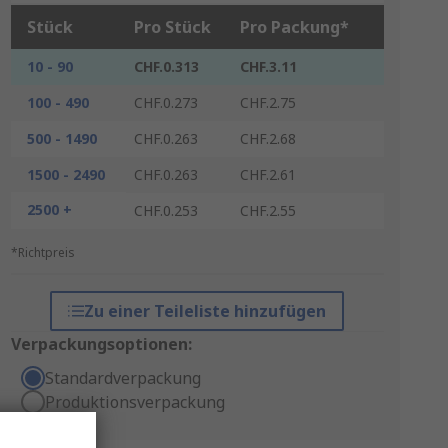
Stück
Pro Stück
Pro Packung*
10 - 90
CHF.0.313
CHF.3.11
100 - 490
CHF.0.273
CHF.2.75
500 - 1490
CHF.0.263
CHF.2.68
1500 - 2490
CHF.0.263
CHF.2.61
2500 +
CHF.0.253
CHF.2.55
*Richtpreis
Zu einer Teileliste hinzufügen
Verpackungsoptionen:
Standardverpackung
Produktionsverpackung