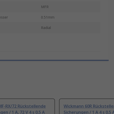
MFR
esser
0.51mm
Radial
MF-RX/72 Rückstellende
Wickmann 60R Rückstell
en / 1 A, 72 V 4 s 0.5 A
Sicherungen / 1 A 4 s 0.5 A