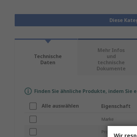
Diese Kate
Mehr Infos
Technische
und
Daten
technische
Dokumente
Finden Sie ähnliche Produkte, indem Sie 
Alle auswählen
Eigenschaft
Marke
Produkt Typ
Wir resp