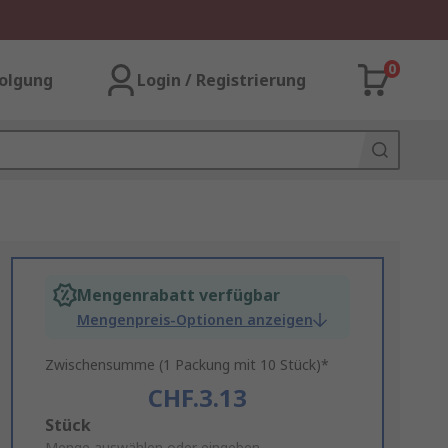
0
olgung
Login / Registrierung
Mengenrabatt verfügbar
Mengenpreis-Optionen anzeigen
Zwischensumme (1 Packung mit 10 Stück)*
CHF.3.13
Add
Stück
Menge auswählen oder eingeben