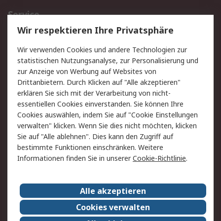
Service
Wir respektieren Ihre Privatsphäre
Value Added Services
Lieferlösungen
Rücksendungen
Kontakt
Wir verwenden Cookies und andere Technologien zur
Hilfe
statistischen Nutzungsanalyse, zur Personalisierung und
zur Anzeige von Werbung auf Websites von
Drittanbietern. Durch Klicken auf "Alle akzeptieren"
Rechtliches
erklären Sie sich mit der Verarbeitung von nicht-
AGB
Datenschutz
essentiellen Cookies einverstanden. Sie können Ihre
Cookies auswählen, indem Sie auf "Cookie Einstellungen
Cookie-Richtlinie
Zahlungsbedingungen
verwalten" klicken. Wenn Sie dies nicht möchten, klicken
Copyright/Impressum
Sie auf "Alle ablehnen". Dies kann den Zugriff auf
bestimmte Funktionen einschränken. Weitere
Über RS
Informationen finden Sie in unserer
Cookie-Richtlinie
.
Unternehmen
RS weltweit
Karriere bei RS
Nachhaltigkeit
Alle akzeptieren
Qualität/Umwelt/Zertifikate
Presse-Center
Cookies verwalten
Event-Center