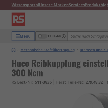
Wissensportal
Unsere Marken
Services
Produkthigh
Menü
Teile-Nr.
/
Mechanische Kraftübertragung
/
Bremsen und Ku
Huco Reibkupplung einstel
300 Ncm
RS Best.-Nr.
:
511-3836
Herst. Teile-Nr.
:
279.48.32