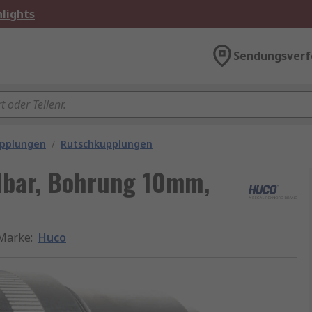
lights
Sendungsverf
pplungen
/
Rutschkupplungen
lbar, Bohrung 10mm,
Marke
:
Huco