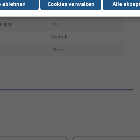
e ablehnen
Cookies verwalten
Alle akzep
65mm
sungen
No
Varitork
48mm