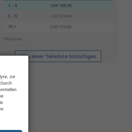
1 - 4
CHF.109.35
5 - 9
CHF.104.99
10 +
CHF.102.80
*Richtpreis
Zu einer Teileliste hinzufügen
yse, zur
 Durch
entiellen
ie
le
re