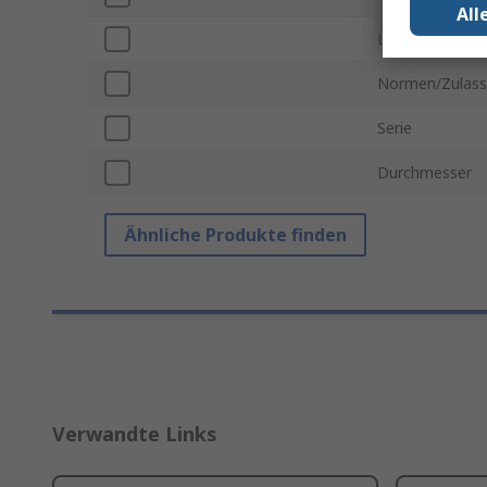
All
Länge
Normen/Zulas
Serie
Durchmesser
Ähnliche Produkte finden
Verwandte Links