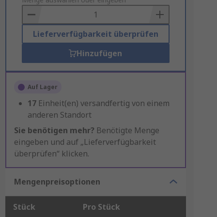
to
Basket
Lieferverfügbarkeit überprüfen
Hinzufügen
Auf Lager
17
Einheit(en) versandfertig von einem
anderen Standort
Sie benötigen mehr?
Benötigte Menge
eingeben und auf „Lieferverfügbarkeit
überprüfen“ klicken.
Mengenpreisoptionen
Stück
Pro Stück