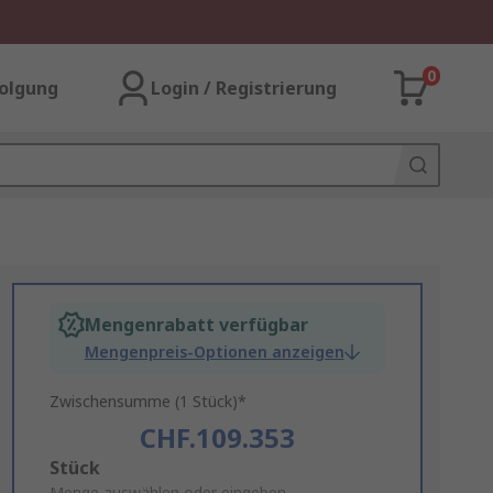
0
olgung
Login / Registrierung
Mengenrabatt verfügbar
Mengenpreis-Optionen anzeigen
Zwischensumme (1 Stück)*
CHF.109.353
Add
Stück
Menge auswählen oder eingeben