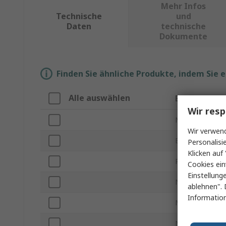
Mehr Infos
Technische
und
Daten
technische
Dokumente
Finden Sie ähnliche Produkte, indem Sie 
Alle auswählen
Eigenschaft
Wir resp
Marke
Wir verwend
Bohrungsdurch
Personalisi
Klicken auf 
Produkt Typ
Cookies ein
Einstellung
Nenndrehmom
ablehnen". 
Information
Maximale Gesch
Montageart