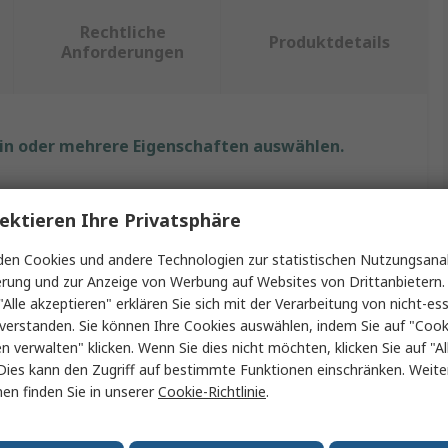
Rechtliche
Produktdetails
Anforderungen
ein oder mehrere Eigenschaften auswählen.
Wert
ektieren Ihre Privatsphäre
Huco
en Cookies und andere Technologien zur statistischen Nutzungsanal
messer
10mm
erung und zur Anzeige von Werbung auf Websites von Drittanbietern.
"Alle akzeptieren" erklären Sie sich mit der Verarbeitung von nicht-ess
Reibkupplung einstellbar
verstanden. Sie können Ihre Cookies auswählen, indem Sie auf "Cook
en verwalten" klicken. Wenn Sie dies nicht möchten, klicken Sie auf "Al
ent
300Ncm
Dies kann den Zugriff auf bestimmte Funktionen einschränken. Weite
en finden Sie in unserer
Cookie-Richtlinie
.
windigkeit
600U/min
Inline