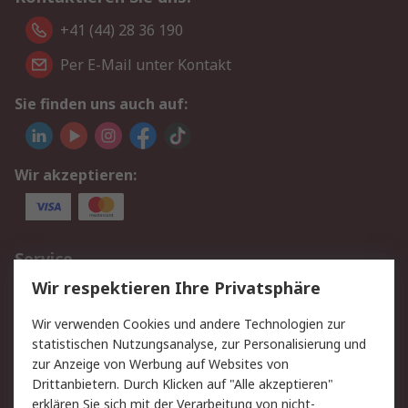
+41 (44) 28 36 190
Per E-Mail unter Kontakt
Sie finden uns auch auf:
Wir akzeptieren:
Service
Wir respektieren Ihre Privatsphäre
Value Added Services
Lieferlösungen
Rücksendungen
Kontakt
Wir verwenden Cookies und andere Technologien zur
Hilfe
statistischen Nutzungsanalyse, zur Personalisierung und
zur Anzeige von Werbung auf Websites von
Drittanbietern. Durch Klicken auf "Alle akzeptieren"
Rechtliches
erklären Sie sich mit der Verarbeitung von nicht-