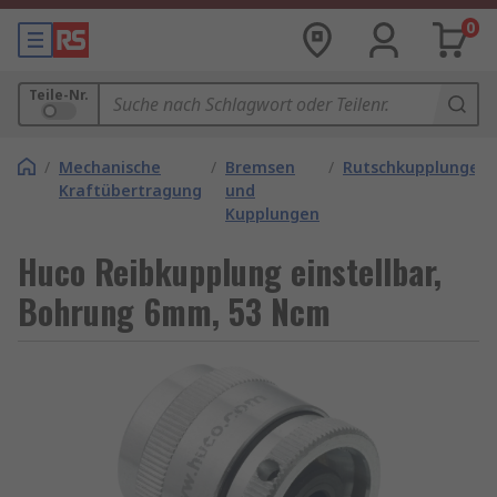
0
Teile-Nr.
/
Mechanische
/
Bremsen
/
Rutschkupplungen
Kraftübertragung
und
Kupplungen
Huco Reibkupplung einstellbar,
Bohrung 6mm, 53 Ncm