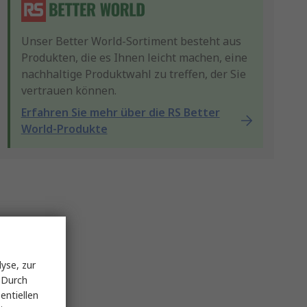
Unser Better World-Sortiment besteht aus
Produkten, die es Ihnen leicht machen, eine
nachhaltige Produktwahl zu treffen, der Sie
vertrauen können.
Erfahren Sie mehr über die RS Better
World-Produkte
yse, zur
 Durch
entiellen