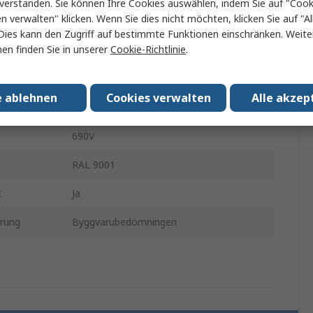
verstanden. Sie können Ihre Cookies auswählen, indem Sie auf "Cook
en verwalten" klicken. Wenn Sie dies nicht möchten, klicken Sie auf "Al
Horizontaler Sammelschienenverteiler
Dies kann den Zugriff auf bestimmte Funktionen einschränken. Weite
en finden Sie in unserer
Cookie-Richtlinie
.
400A
3m
e ablehnen
Cookies verwalten
Alle akzep
Ausgänge
6
690V
RAL 9001
t
Ja
erung
Byggvarubedömningen