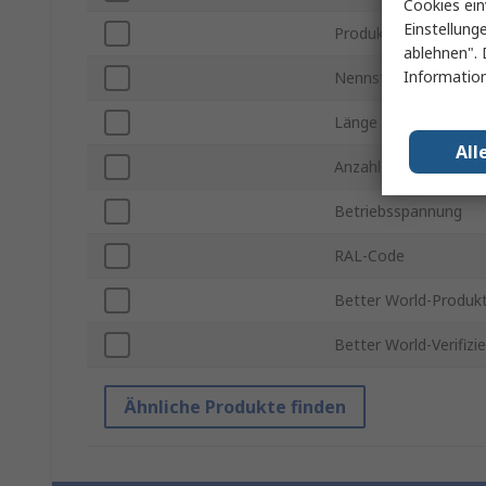
Cookies ein
Einstellung
Produkt Typ
ablehnen". 
Information
Nennstrom
Länge
All
Anzahl der Tap-Off-
Betriebsspannung
RAL-Code
Better World-Produk
Better World-Verifizi
Ähnliche Produkte finden