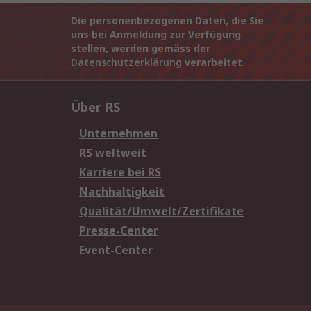
Die personenbezogenen Daten, die Sie
uns bei Anmeldung zur Verfügung
stellen, werden gemäss der
Datenschutzerklärung
verarbeitet.
Über RS
Unternehmen
RS weltweit
Karriere bei RS
Nachhaltigkeit
Qualität/Umwelt/Zertifikate
Presse-Center
Event-Center