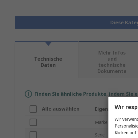
Diese Kate
Mehr Infos
Technische
und
Daten
technische
Dokumente
Finden Sie ähnliche Produkte, indem Sie 
Wir resp
Alle auswählen
Eigenschaft
Wir verwend
Marke
Personalisi
Klicken auf 
Serie