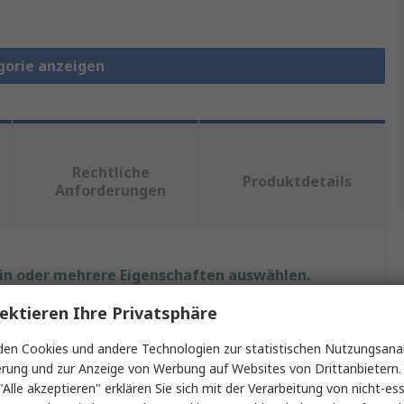
gorie anzeigen
Rechtliche
Produktdetails
Anforderungen
ein oder mehrere Eigenschaften auswählen.
ektieren Ihre Privatsphäre
Wert
en Cookies und andere Technologien zur statistischen Nutzungsanal
Schneider Electric
erung und zur Anzeige von Werbung auf Websites von Drittanbietern.
"Alle akzeptieren" erklären Sie sich mit der Verarbeitung von nicht-ess
Canalis