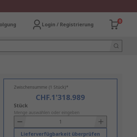
0
olgung
Login / Registrierung
Zwischensumme (1 Stück)*
CHF.1'318.989
Add
Stück
to
Menge auswählen oder eingeben
Basket
Lieferverfügbarkeit überprüfen