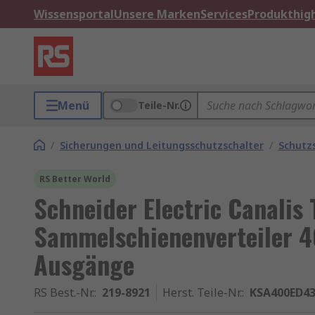
Wissensportal
Unsere Marken
Services
Produkthigh
Menü
Teile-Nr.
/
Sicherungen und Leitungsschutzschalter
/
Schutz
RS Better World
Schneider Electric Canalis 
Sammelschienenverteiler 40
Ausgänge
RS Best.-Nr.
:
219-8921
Herst. Teile-Nr.
:
KSA400ED4