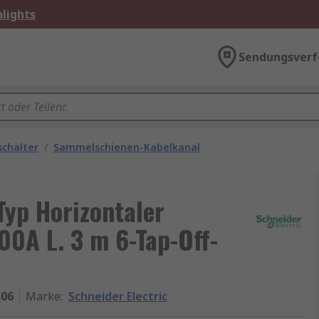
lights
Sendungsverf
schalter
/
Sammelschienen-Kabelkanal
Typ Horizontaler
0A L. 3 m 6-Tap-Off-
306
Marke
:
Schneider Electric