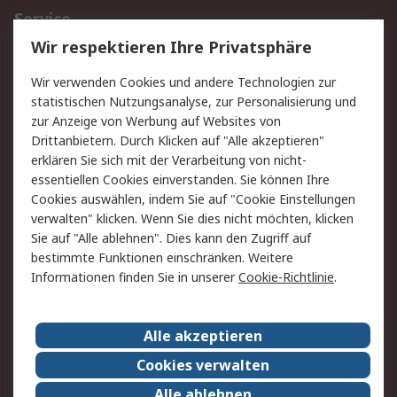
Service
Wir respektieren Ihre Privatsphäre
Value Added Services
Lieferlösungen
Rücksendungen
Kontakt
Wir verwenden Cookies und andere Technologien zur
Hilfe
statistischen Nutzungsanalyse, zur Personalisierung und
zur Anzeige von Werbung auf Websites von
Drittanbietern. Durch Klicken auf "Alle akzeptieren"
Rechtliches
erklären Sie sich mit der Verarbeitung von nicht-
AGB
Datenschutz
essentiellen Cookies einverstanden. Sie können Ihre
Cookies auswählen, indem Sie auf "Cookie Einstellungen
Cookie-Richtlinie
Zahlungsbedingungen
verwalten" klicken. Wenn Sie dies nicht möchten, klicken
Copyright/Impressum
Sie auf "Alle ablehnen". Dies kann den Zugriff auf
bestimmte Funktionen einschränken. Weitere
Über RS
Informationen finden Sie in unserer
Cookie-Richtlinie
.
Unternehmen
RS weltweit
Karriere bei RS
Nachhaltigkeit
Alle akzeptieren
Qualität/Umwelt/Zertifikate
Presse-Center
Cookies verwalten
Event-Center
Alle ablehnen