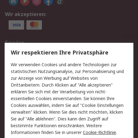
Wir akzeptieren:
Service
Wir respektieren Ihre Privatsphäre
Value Added Services
Lieferlösungen
Rücksendungen
Kontakt
Wir verwenden Cookies und andere Technologien zur
Hilfe
statistischen Nutzungsanalyse, zur Personalisierung und
zur Anzeige von Werbung auf Websites von
Drittanbietern. Durch Klicken auf "Alle akzeptieren"
Rechtliches
erklären Sie sich mit der Verarbeitung von nicht-
AGB
Datenschutz
essentiellen Cookies einverstanden. Sie können Ihre
Cookies auswählen, indem Sie auf "Cookie Einstellungen
Cookie-Richtlinie
Zahlungsbedingungen
verwalten" klicken. Wenn Sie dies nicht möchten, klicken
Copyright/Impressum
Sie auf "Alle ablehnen". Dies kann den Zugriff auf
bestimmte Funktionen einschränken. Weitere
Über RS
Informationen finden Sie in unserer
Cookie-Richtlinie
.