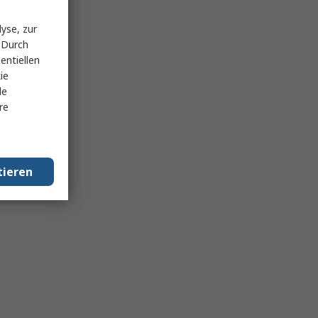
yse, zur
 Durch
entiellen
ie
le
re
tieren