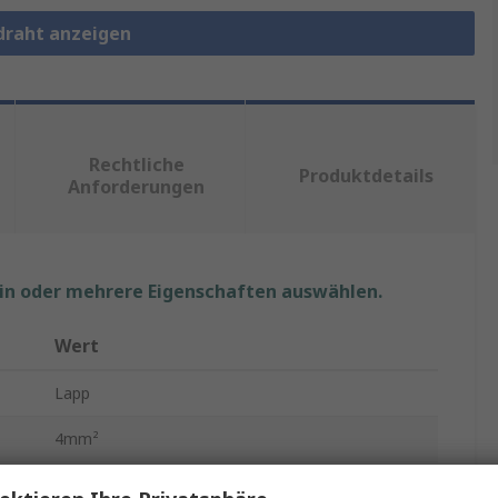
tdraht anzeigen
Rechtliche
Produktdetails
Anforderungen
ein oder mehrere Eigenschaften auswählen.
Wert
Lapp
4mm²
Schaltdraht