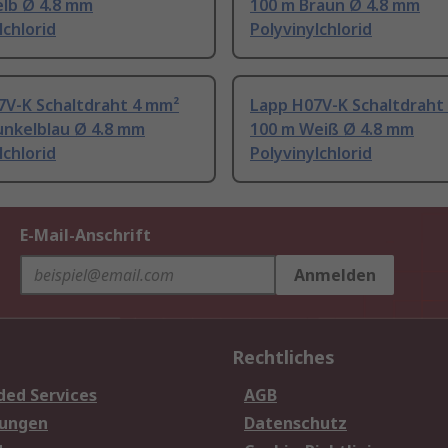
elb Ø 4.8 mm
100 m Braun Ø 4.8 mm
lchlorid
Polyvinylchlorid
7V-K Schaltdraht 4 mm²
Lapp H07V-K Schaltdraht
unkelblau Ø 4.8 mm
100 m Weiß Ø 4.8 mm
lchlorid
Polyvinylchlorid
E-Mail-Anschrift
Anmelden
Rechtliches
ded Services
AGB
sungen
Datenschutz