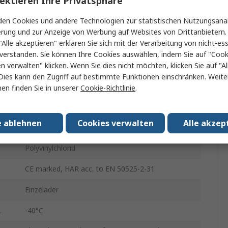
ektieren Ihre Privatsphäre
Blau
en Cookies und andere Technologien zur statistischen Nutzungsanal
erung und zur Anzeige von Werbung auf Websites von Drittanbietern.
100m
"Alle akzeptieren" erklären Sie sich mit der Verarbeitung von nicht-ess
verstanden. Sie können Ihre Cookies auswählen, indem Sie auf "Cook
4.8mm
en verwalten" klicken. Wenn Sie dies nicht möchten, klicken Sie auf "Al
Dies kann den Zugriff auf bestimmte Funktionen einschränken. Weite
450, 750V
en finden Sie in unserer
Cookie-Richtlinie
.
70°C
e ablehnen
Cookies verwalten
Alle akzep
Kupfer blank
Polyvinylchlorid
CE marked, HAR acc. to EN 50525-2-31
Einzelader
.
-40°C