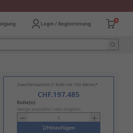
0
olgung
Login / Registrierung
Zwischensumme (1 Rolle mit 100 Meter)*
CHF.197.485
Add
Rolle(n)
to
Menge auswählen oder eingeben
Basket
Hinzufügen