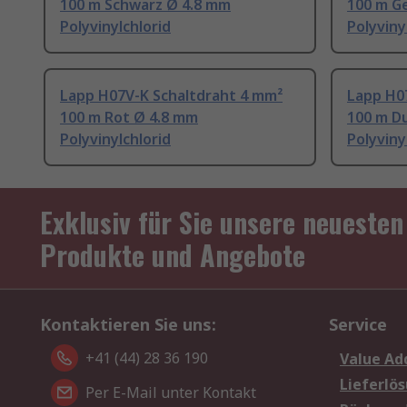
100 m Schwarz Ø 4.8 mm
100 m G
Polyvinylchlorid
Polyviny
Lapp H07V-K Schaltdraht 4 mm²
Lapp H0
100 m Rot Ø 4.8 mm
100 m D
Polyvinylchlorid
Polyviny
Exklusiv für Sie unsere neuesten
Produkte und Angebote
Kontaktieren Sie uns:
Service
+41 (44) 28 36 190
Value Ad
Lieferlö
Per E-Mail unter Kontakt