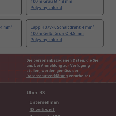
100 m Grau Ø 4.8 mm
Polyvinylchlorid
 4 mm²
Lapp H07V-K Schaltdraht 4 mm²
100 m Gelb, Grün Ø 4.8 mm
Polyvinylchlorid
Die personenbezogenen Daten, die Sie
uns bei Anmeldung zur Verfügung
stellen, werden gemäss der
Datenschutzerklärung
verarbeitet.
Über RS
Unternehmen
RS weltweit