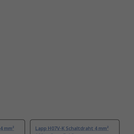
 4 mm²
Lapp H07V-K Schaltdraht 4 mm²