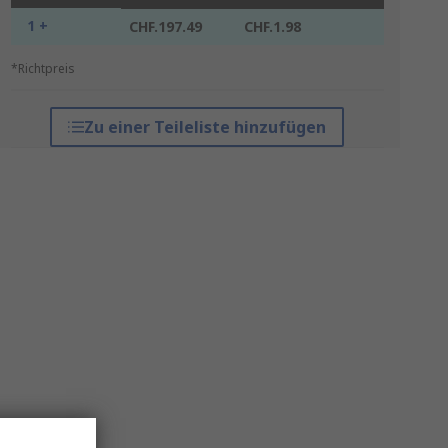
1 +
CHF.197.49
CHF.1.98
*Richtpreis
Zu einer Teileliste hinzufügen