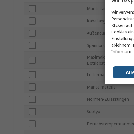
Wir resp
Mantelfarbe
Wir verwend
Personalisi
Kabellänge
Klicken auf 
Cookies ein
Außendurchmesser
Einstellung
ablehnen". 
Spannung
Information
Maximale
Betriebstemperatur
All
Leitermaterial
Mantelmaterial
Normen/Zulassungen
Subtyp
Betriebstemperatur min