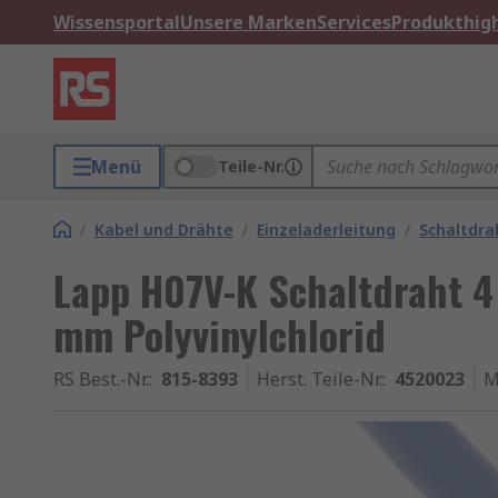
Wissensportal
Unsere Marken
Services
Produkthigh
Menü
Teile-Nr.
/
Kabel und Drähte
/
Einzeladerleitung
/
Schaltdra
Lapp H07V-K Schaltdraht 4
mm Polyvinylchlorid
RS Best.-Nr.
:
815-8393
Herst. Teile-Nr.
:
4520023
M