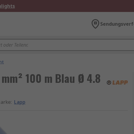
lights
Sendungsverf
ht
 mm² 100 m Blau Ø 4.8
arke
:
Lapp