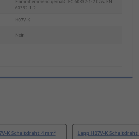
Flammhemmend gemäß IEC 60332-1-2 bzw. EN
60332-1-2
H07V-K
Nein
7V-K Schaltdraht 4 mm²
Lapp H07V-K Schaltdraht