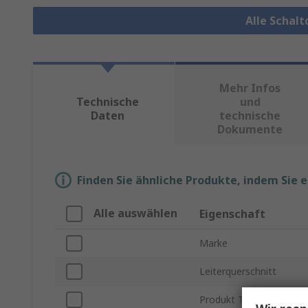
Alle Schal
Mehr Infos
Technische
und
Daten
technische
Dokumente
Finden Sie ähnliche Produkte, indem Sie 
Alle auswählen
Eigenschaft
Marke
Leiterquerschnitt
Produkt Typ