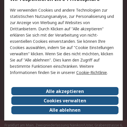
Value Added Services
Lieferlösungen
Rücksendungen
Kontakt
Wir verwenden Cookies und andere Technologien zur
Hilfe
statistischen Nutzungsanalyse, zur Personalisierung und
zur Anzeige von Werbung auf Websites von
Drittanbietern. Durch Klicken auf "Alle akzeptieren"
Rechtliches
erklären Sie sich mit der Verarbeitung von nicht-
AGB
Datenschutz
essentiellen Cookies einverstanden. Sie können Ihre
Cookies auswählen, indem Sie auf "Cookie Einstellungen
Cookie-Richtlinie
Zahlungsbedingungen
verwalten" klicken. Wenn Sie dies nicht möchten, klicken
Copyright/Impressum
Sie auf "Alle ablehnen". Dies kann den Zugriff auf
bestimmte Funktionen einschränken. Weitere
Über RS
Informationen finden Sie in unserer
Cookie-Richtlinie
.
Unternehmen
RS weltweit
Karriere bei RS
Nachhaltigkeit
Alle akzeptieren
Qualität/Umwelt/Zertifikate
Presse-Center
Cookies verwalten
Event-Center
Alle ablehnen
Frankfurt am Main, Zweigniederlassung Nänikon/Uster, Grabenstrasse 6,