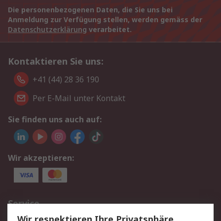
Die personenbezogenen Daten, die Sie uns bei
Anmeldung zur Verfügung stellen, werden gemäss der
Datenschutzerklärung
verarbeitet.
Kontaktieren Sie uns:
+41 (44) 28 36 190
Per E-Mail unter Kontakt
Sie finden uns auch auf:
Wir akzeptieren:
Service
Wir respektieren Ihre Privatsphäre