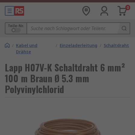
0
Teile-Nr.
/
Kabel und
/
Einzeladerleitung
/
Schaltdraht
Drähte
Lapp H07V-K Schaltdraht 6 mm²
100 m Braun Ø 5.3 mm
Polyvinylchlorid