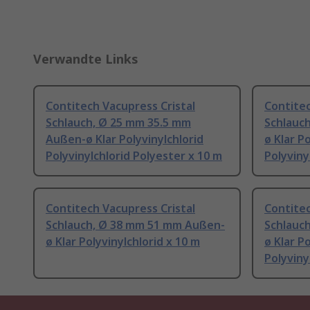
Verwandte Links
Contitech Vacupress Cristal
Contitec
Schlauch, Ø 25 mm 35.5 mm
Schlauc
Außen-ø Klar Polyvinylchlorid
ø Klar P
Polyvinylchlorid Polyester x 10 m
Polyviny
Contitech Vacupress Cristal
Contitec
Schlauch, Ø 38 mm 51 mm Außen-
Schlauc
ø Klar Polyvinylchlorid x 10 m
ø Klar P
Polyviny