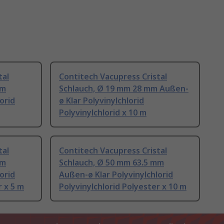
tal
Contitech Vacupress Cristal
mm
Schlauch, Ø 19 mm 28 mm Außen-
orid
ø Klar Polyvinylchlorid
Polyvinylchlorid x 10 m
tal
Contitech Vacupress Cristal
mm
Schlauch, Ø 50 mm 63.5 mm
orid
Außen-ø Klar Polyvinylchlorid
r x 5 m
Polyvinylchlorid Polyester x 10 m