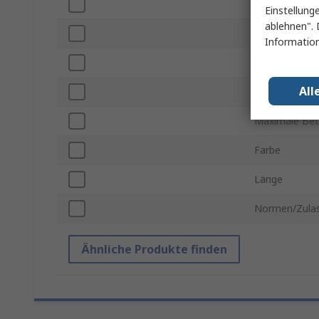
Verstärkungsm
Einstellung
ablehnen". 
Material der 
Information
Material Inne
All
Serie
Maximale Bet
Farbe
Länge
Normen/Zula
Ähnliche Produkte finden