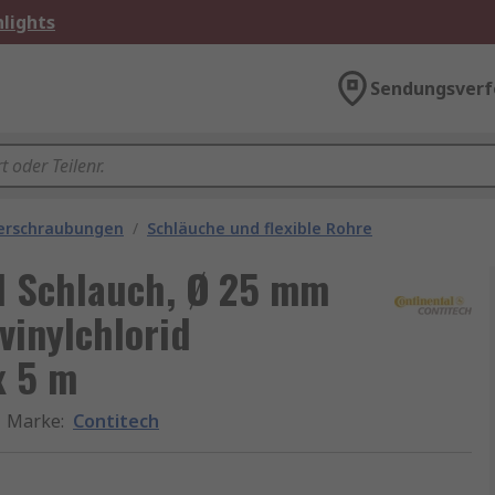
lights
Sendungsverf
Verschraubungen
/
Schläuche und flexible Rohre
al Schlauch, Ø 25 mm
vinylchlorid
x 5 m
Marke
:
Contitech