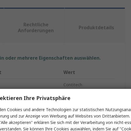
Rechtliche
Produktdetails
Anforderungen
ein oder mehrere Eigenschaften auswählen.
t
Wert
Contitech
Schlauch
ektieren Ihre Privatsphäre
sser
25mm
en Cookies und andere Technologien zur statistischen Nutzungsanal
erung und zur Anzeige von Werbung auf Websites von Drittanbietern.
esser
35.5mm
"Alle akzeptieren" erklären Sie sich mit der Verarbeitung von nicht-ess
verstanden. Sie können Ihre Cookies auswählen, indem Sie auf "Cook