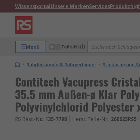
Wissensportal
Unsere Marken
Services
Produkthigh
Menü
Teile-Nr.
/
Rohrleitungen & Rohrverbinder
/
Schläuche und 
Contitech Vacupress Crist
35.5 mm Außen-ø Klar Poly
Polyvinylchlorid Polyester 
RS Best.-Nr.
:
135-7798
Herst. Teile-Nr.
:
260025RS5