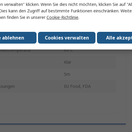
aterial
Polyester
en verwalten" klicken. Wenn Sie dies nicht möchten, klicken Sie auf "Al
Dies kann den Zugriff auf bestimmte Funktionen einschränken. Weite
Abdeckung
Polyvinylchlorid
en finden Sie in unserer
Cookie-Richtlinie
.
nschlauch
Polyvinylchlorid
e ablehnen
Cookies verwalten
Alle akzep
Vacupress Cristal
riebstemperatur
65°C
Klar
5m
ssungen
EU Food, FDA