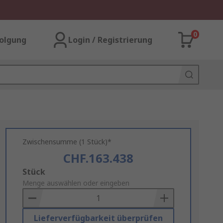
0
olgung
Login / Registrierung
Zwischensumme (1 Stück)*
CHF.163.438
Add
Stück
to
Menge auswählen oder eingeben
Basket
Lieferverfügbarkeit überprüfen