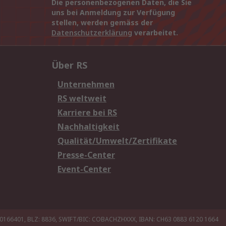
Die personenbezogenen Daten, die Sie
uns bei Anmeldung zur Verfügung
stellen, werden gemäss der
Datenschutzerklärung
verarbeitet.
Über RS
Unternehmen
RS weltweit
Karriere bei RS
Nachhaltigkeit
Qualität/Umwelt/Zertifikate
Presse-Center
Event-Center
20166401, BLZ: 8836, SWIFT/BIC: COBACHZHXXX, IBAN: CH63 0883 6120 1664