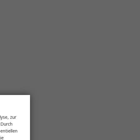
yse, zur
 Durch
entiellen
ie