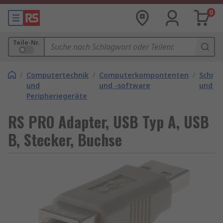
0
Teile-Nr.
/
Computertechnik
/
Computerkompontenten
/
Schnit
und
und -software
und -k
Peripheriegeräte
RS PRO Adapter, USB Typ A, USB
B, Stecker, Buchse