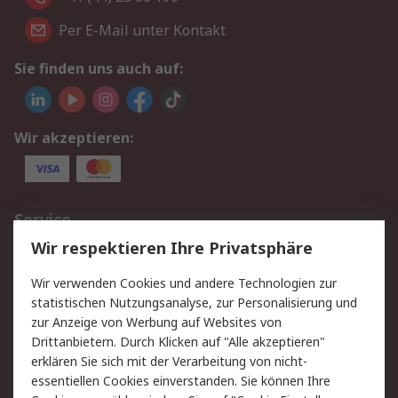
Per E-Mail unter Kontakt
Sie finden uns auch auf:
Wir akzeptieren:
Service
Wir respektieren Ihre Privatsphäre
Value Added Services
Lieferlösungen
Rücksendungen
Kontakt
Wir verwenden Cookies und andere Technologien zur
Hilfe
statistischen Nutzungsanalyse, zur Personalisierung und
zur Anzeige von Werbung auf Websites von
Drittanbietern. Durch Klicken auf "Alle akzeptieren"
Rechtliches
erklären Sie sich mit der Verarbeitung von nicht-
AGB
Datenschutz
essentiellen Cookies einverstanden. Sie können Ihre