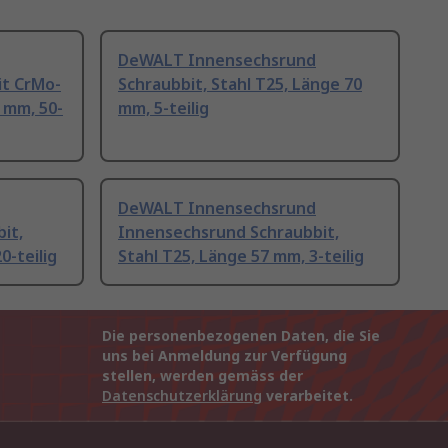
DeWALT Innensechsrund
it CrMo-
Schraubbit, Stahl T25, Länge 70
0 mm, 50-
mm, 5-teilig
DeWALT Innensechsrund
it,
Innensechsrund Schraubbit,
0-teilig
Stahl T25, Länge 57 mm, 3-teilig
Die personenbezogenen Daten, die Sie
uns bei Anmeldung zur Verfügung
stellen, werden gemäss der
Datenschutzerklärung
verarbeitet.