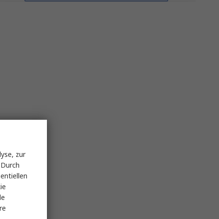
yse, zur
 Durch
entiellen
ie
le
re