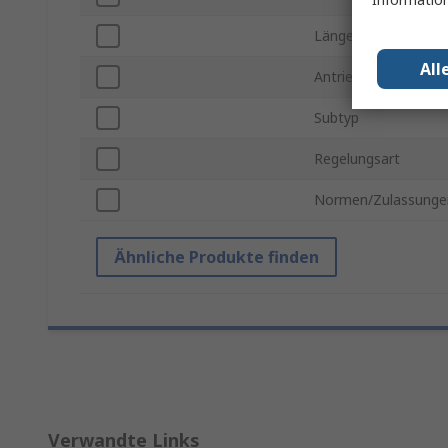
Länge
All
Antriebsgröße
Subtyp
Regelungsart
Normen/Zulassunge
Ähnliche Produkte finden
Verwandte Links