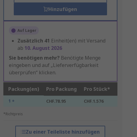
Hinzufügen
Auf Lager
Zusätzlich
41
Einheit(en) mit Versand
ab
10. August 2026
Sie benötigen mehr?
Benötigte Menge
eingeben und auf „Lieferverfügbarkeit
überprüfen“ klicken.
Packung(en)
Pro Packung
Pro Stück*
1 +
CHF.78.95
CHF.1.576
*Richtpreis
Zu einer Teileliste hinzufügen