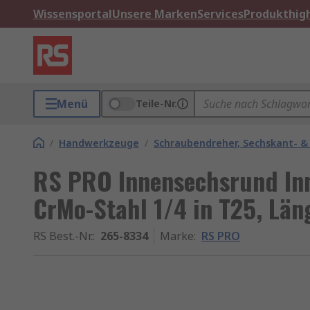
Wissensportal
Unsere Marken
Services
Produkthigh
Menü
Teile-Nr.
/
Handwerkzeuge
/
Schraubendreher, Sechskant- &
RS PRO Innensechsrund In
CrMo-Stahl 1/4 in T25, Län
RS Best.-Nr.
:
265-8334
Marke
:
RS PRO