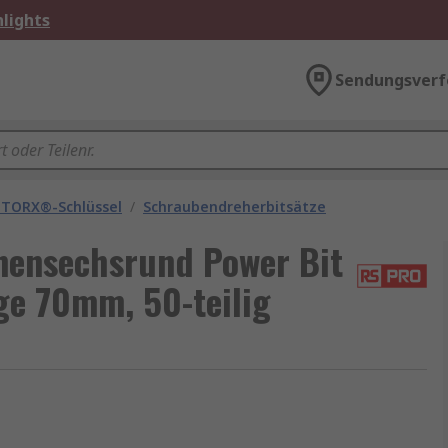
lights
Sendungsverf
 TORX®-Schlüssel
/
Schraubendreherbitsätze
nensechsrund Power Bit
ge 70mm, 50-teilig