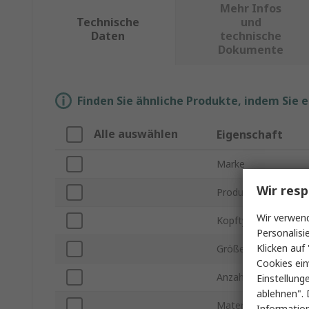
Mehr Infos
Technische
und
Daten
technische
Dokumente
Finden Sie ähnliche Produkte, indem Sie 
Alle auswählen
Eigenschaft
Marke
Wir resp
Produkt Typ
Wir verwend
Kopftyp
Personalisi
Klicken auf 
Größe
Cookies ein
Anzahl der Teile
Einstellung
ablehnen". 
Material
Information