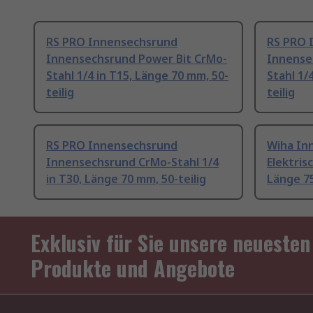
RS PRO Innensechsrund
RS PRO 
Innensechsrund Power Bit CrMo-
Innense
Stahl 1/4 in T15, Länge 70 mm, 50-
Stahl 1/
teilig
teilig
RS PRO Innensechsrund
Wiha In
Innensechsrund CrMo-Stahl 1/4
Elektris
in T30, Länge 70 mm, 50-teilig
Länge 75
Exklusiv für Sie unsere neuesten
Produkte und Angebote