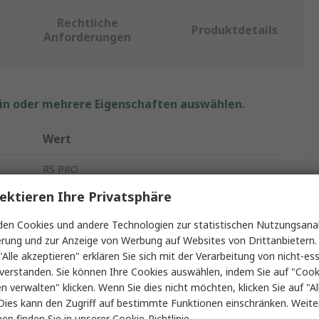
Rechtliche
Produktdetails
Anforderungen
ein oder mehrere Eigenschaften auswählen.
Wert
RS PRO
ektieren Ihre Privatsphäre
Lobular Sechskant-Schraubenschlüsselsatz
en Cookies und andere Technologien zur statistischen Nutzungsanal
Innensechsrund
erung und zur Anzeige von Werbung auf Websites von Drittanbietern.
"Alle akzeptieren" erklären Sie sich mit der Verarbeitung von nicht-ess
T25
verstanden. Sie können Ihre Cookies auswählen, indem Sie auf "Cook
50
en verwalten" klicken. Wenn Sie dies nicht möchten, klicken Sie auf "Al
Dies kann den Zugriff auf bestimmte Funktionen einschränken. Weite
Chrom-Molybdän-Stahl
en finden Sie in unserer
Cookie-Richtlinie
.