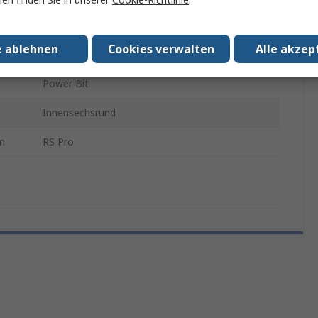
70mm
e ablehnen
Cookies verwalten
Alle akzep
1/4 in
Power Bit
Innensechsrund
n
RS Pro