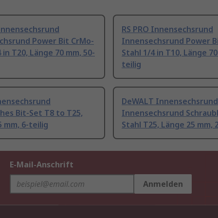
Innensechsrund
RS PRO Innensechsrund
chsrund Power Bit CrMo-
Innensechsrund Power B
4 in T20, Länge 70 mm, 50-
Stahl 1/4 in T10, Länge 7
teilig
nensechsrund
DeWALT Innensechsrund
ches Bit-Set T8 to T25,
Innensechsrund Schraubb
 mm, 6-teilig
Stahl T25, Länge 25 mm, 2
E-Mail-Anschrift
Anmelden