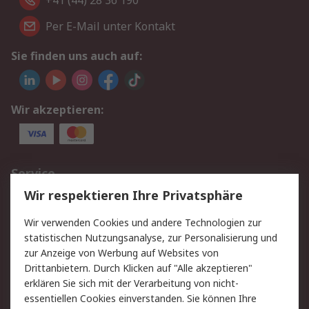
+41 (44) 28 36 190
Per E-Mail unter Kontakt
Sie finden uns auch auf:
Wir akzeptieren:
Service
Wir respektieren Ihre Privatsphäre
Value Added Services
Lieferlösungen
Rücksendungen
Kontakt
Wir verwenden Cookies und andere Technologien zur
Hilfe
statistischen Nutzungsanalyse, zur Personalisierung und
zur Anzeige von Werbung auf Websites von
Drittanbietern. Durch Klicken auf "Alle akzeptieren"
Rechtliches
erklären Sie sich mit der Verarbeitung von nicht-
AGB
Datenschutz
essentiellen Cookies einverstanden. Sie können Ihre