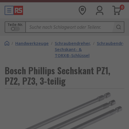
0
Teile-Nr.
/
Handwerkzeuge
/
Schraubendreher,
/
Schraubendrehe
Sechskant- &
TORX®-Schlüssel
Bosch Phillips Sechskant PZ1,
PZ2, PZ3, 3-teilig