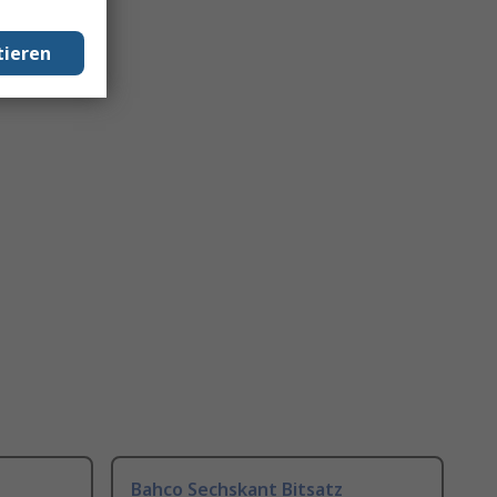
tieren
Bahco Sechskant Bitsatz