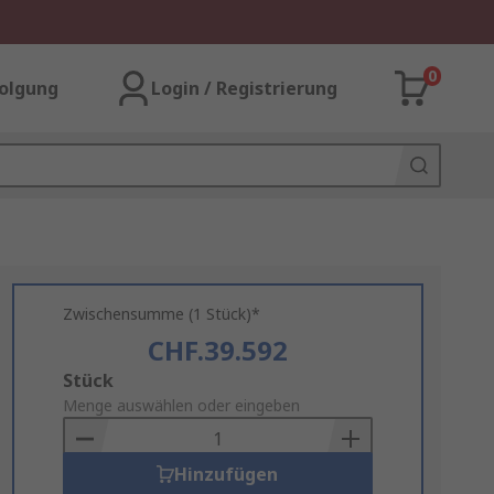
0
olgung
Login / Registrierung
Zwischensumme (1 Stück)*
CHF.39.592
Add
Stück
to
Menge auswählen oder eingeben
Basket
Hinzufügen