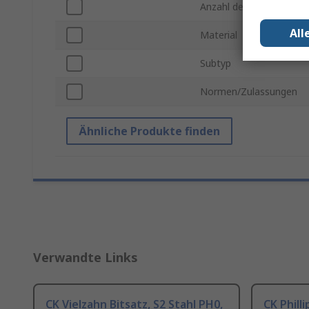
Anzahl der Teile
All
Material
Subtyp
Normen/Zulassungen
Ähnliche Produkte finden
Verwandte Links
CK Vielzahn Bitsatz, S2 Stahl PH0,
CK Philli