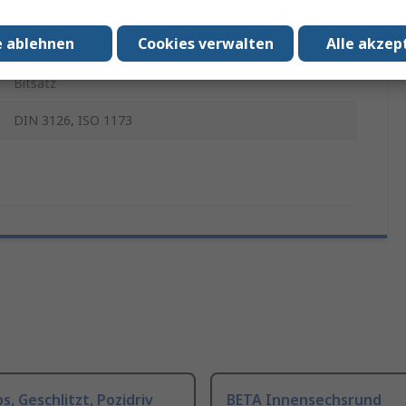
22
e ablehnen
Cookies verwalten
Alle akzep
Edelstahl
Bitsatz
DIN 3126, ISO 1173
ps, Geschlitzt, Pozidriv
BETA Innensechsrund