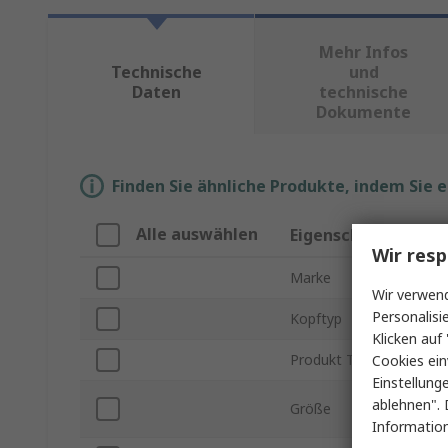
Mehr Infos
Technische
und
Daten
technische
Dokumente
Finden Sie ähnliche Produkte, indem Sie 
Alle auswählen
Eigenschaft
Wir resp
Marke
Wir verwend
Personalisi
Kopftyp
Klicken auf 
Produkt Typ
Cookies ein
Einstellung
ablehnen". 
Größe
Information