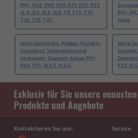
PH1, PH2, PH3, PZ0, PZ1, PZ2, PZ3,
Sechskan
SL4, SL5, SL6, SL8, T8, T10, T15,
PH1, PH2,
T20, T25, T27,
teilig
Wera Sechskant, Phillips, Pozidriv,
Wera Sec
Geschlitzt, Innensechsrund
Geschlit
Sechskant, Diamant-Spitze PH1,
Diamant-
PH2, PZ1, SL5.5, SL6.5,
PZ2, SL5.
Exklusiv für Sie unsere neuesten
Produkte und Angebote
Kontaktieren Sie uns:
Service