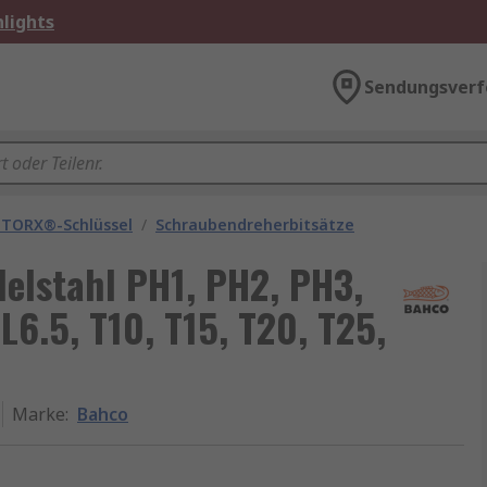
lights
Sendungsverf
 TORX®-Schlüssel
/
Schraubendreherbitsätze
elstahl PH1, PH2, PH3,
L6.5, T10, T15, T20, T25,
Marke
:
Bahco