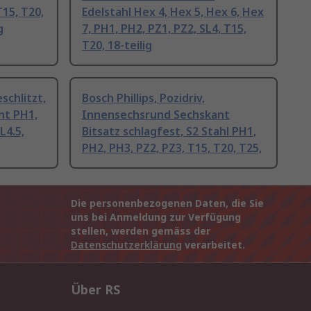
15, T20,
Edelstahl Hex 4, Hex 5, Hex 6, Hex
g
7, PH1, PH2, PZ1, PZ2, SL4, T15,
T20, 18-teilig
eschlitzt,
Bosch Phillips, Pozidriv,
nt PH1,
Innensechsrund Sechskant
L4.5,
Bitsatz schlagfest, S2 Stahl PH1,
PH2, PH3, PZ2, PZ3, T15, T20, T25,
Die personenbezogenen Daten, die Sie
uns bei Anmeldung zur Verfügung
stellen, werden gemäss der
Datenschutzerklärung
verarbeitet.
Über RS