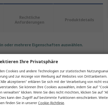
Rechtliche
Produktdetails
Anforderungen
ein oder mehrere Eigenschaften auswählen.
Wert
ektieren Ihre Privatsphäre
Bahco
en Cookies und andere Technologien zur statistischen Nutzungsanal
erung und zur Anzeige von Werbung auf Websites von Drittanbietern.
Sechskant
"Alle akzeptieren" erklären Sie sich mit der Verarbeitung von nicht-ess
Schraubbit-Satz
verstanden. Sie können Ihre Cookies auswählen, indem Sie auf "Cook
en verwalten" klicken. Wenn Sie dies nicht möchten, klicken Sie auf "Al
PH1, PH2, PH3, PZ1, PZ2, SL4, SL5, SL5.5, SL6.5, T10,
Dies kann den Zugriff auf bestimmte Funktionen einschränken. Weite
T15, T20, T25, T27, T30
en finden Sie in unserer
Cookie-Richtlinie
.