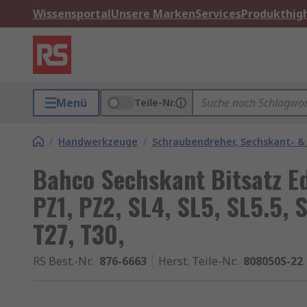
Wissensportal
Unsere Marken
Services
Produkthigh
Menü
Teile-Nr.
/
Handwerkzeuge
/
Schraubendreher, Sechskant- &
Bahco Sechskant Bitsatz Ed
PZ1, PZ2, SL4, SL5, SL5.5, S
T27, T30,
RS Best.-Nr.
:
876-6663
Herst. Teile-Nr.
:
808050S-22