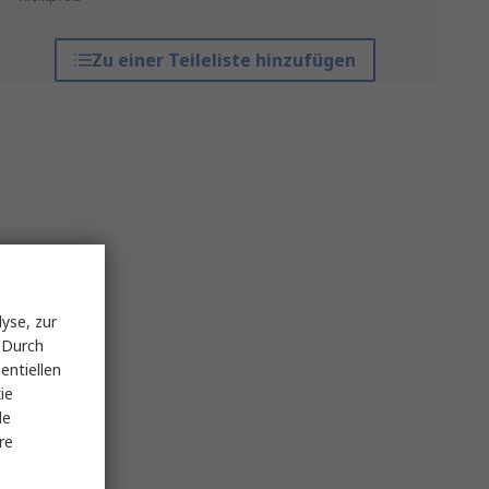
Zu einer Teileliste hinzufügen
yse, zur
 Durch
entiellen
ie
le
re