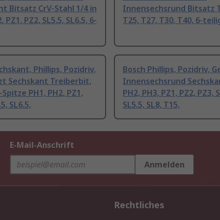
t Bitsatz CrV-Stahl 1/4 in
Innensechsrund Bitsatz T
 PZ1, PZ2, SL5.5, SL6.5, 6-
T25, T27, T30, T40, 6-teili
hskant, Phillips, Pozidriv,
Bosch Phillips, Pozidriv, G
zt Sechskant Treiberbit,
Innensechsrund Sechska
Spitze PH1, PH2, PZ1,
PH2, PH3, PZ1, PZ2, PZ3, S
5, SL6.5,
SL5.5, SL8, T15,
E-Mail-Anschrift
Anmelden
Rechtliches