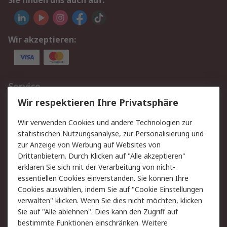
Sie finden uns auch auf:
Wir akzeptieren:
Service
Wir respektieren Ihre Privatsphäre
Value Added Services
Lieferlösungen
Rücksendungen
Kontakt
Wir verwenden Cookies und andere Technologien zur
Hilfe
statistischen Nutzungsanalyse, zur Personalisierung und
zur Anzeige von Werbung auf Websites von
Drittanbietern. Durch Klicken auf "Alle akzeptieren"
Rechtliches
erklären Sie sich mit der Verarbeitung von nicht-
AGB
Datenschutz
essentiellen Cookies einverstanden. Sie können Ihre
Cookies auswählen, indem Sie auf "Cookie Einstellungen
Cookie-Richtlinie
Zahlungsbedingungen
verwalten" klicken. Wenn Sie dies nicht möchten, klicken
Copyright/Impressum
Sie auf "Alle ablehnen". Dies kann den Zugriff auf
bestimmte Funktionen einschränken. Weitere