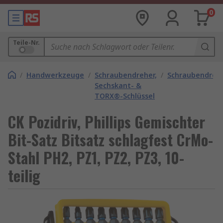
0
Teile-Nr.
/
Handwerkzeuge
/
Schraubendreher,
/
Schraubendrehe
Sechskant- &
TORX®-Schlüssel
CK Pozidriv, Phillips Gemischter
Bit-Satz Bitsatz schlagfest CrMo-
Stahl PH2, PZ1, PZ2, PZ3, 10-
teilig