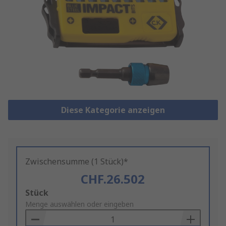
Diese Kategorie anzeigen
Zwischensumme (1 Stück)*
CHF.26.502
Add
Stück
to
Menge auswählen oder eingeben
Basket