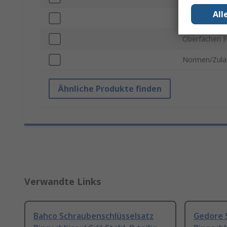
All
VDE 1000V z
Oberfächen F
Normen/Zula
Ähnliche Produkte finden
Verwandte Links
Bahco Schraubenschlüsselsatz
Gedore 