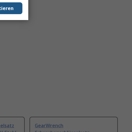
tieren
elsatz
GearWrench