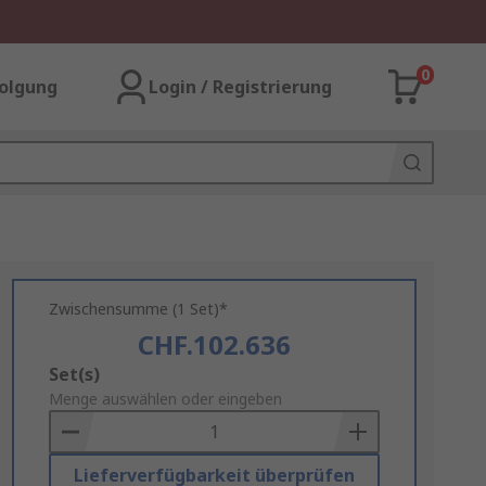
0
olgung
Login / Registrierung
Zwischensumme (1 Set)*
CHF.102.636
Add
Set(s)
to
Menge auswählen oder eingeben
Basket
Lieferverfügbarkeit überprüfen