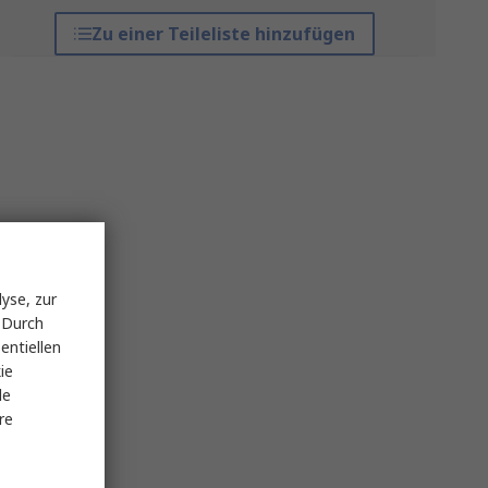
Zu einer Teileliste hinzufügen
yse, zur
 Durch
entiellen
ie
le
re