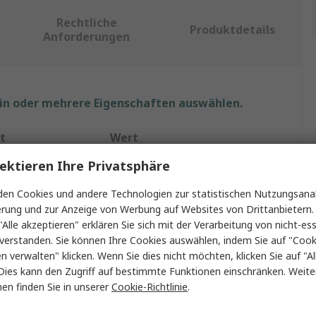
Rechtliche
Produktdetails
Anforderungen
ein oder mehrere Eigenschaften auswählen.
t
Wert
ektieren Ihre Privatsphäre
RS PRO
en Cookies und andere Technologien zur statistischen Nutzungsanal
Schraubenschlüsselsatz
erung und zur Anzeige von Werbung auf Websites von Drittanbietern.
"Alle akzeptieren" erklären Sie sich mit der Verarbeitung von nicht-ess
Ringschlüssel
verstanden. Sie können Ihre Cookies auswählen, indem Sie auf "Cook
t
8 To 18 mm
en verwalten" klicken. Wenn Sie dies nicht möchten, klicken Sie auf "Al
Dies kann den Zugriff auf bestimmte Funktionen einschränken. Weite
ile
7
en finden Sie in unserer
Cookie-Richtlinie
.
Chrom Vanadium Stahl