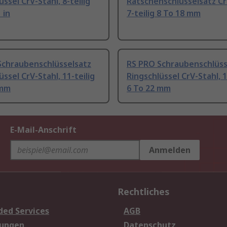
üssel CrV-Stahl, 8-teilig
Ratschenschlüsselsatz Cr
 in
7-teilig 8 To 18 mm
Schraubenschlüsselsatz
RS PRO Schraubenschlüss
üssel CrV-Stahl, 11-teilig
Ringschlüssel CrV-Stahl, 1
 mm
6 To 22 mm
E-Mail-Anschrift
Anmelden
Rechtliches
ded Services
AGB
sungen
Datenschutz