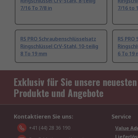
Ringschlüssel CrV-Stahl, 8-teilig
Ringschl
7/16 To 7/8 in
7/16 to 1
RS PRO Schraubenschlüsselsatz
RS PRO 
Ringschlüssel CrV-Stahl, 10-teilig
Ringschl
8 To 19 mm
6 To 19
Exklusiv für Sie unsere neuesten
Produkte und Angebote
Kontaktieren Sie uns:
Service
+41 (44) 28 36 190
Value Ad
Lieferlö