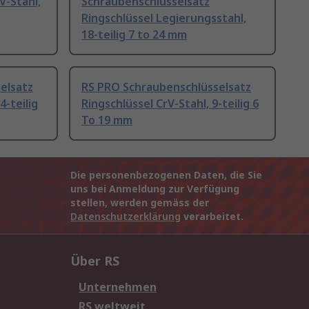
V-Stahl,
Schraubenschlüsselsatz
Ringschlüssel Legierungsstahl,
18-teilig 7 to 24 mm
elsatz
RS PRO Schraubenschlüsselsatz
4-teilig
Ringschlüssel CrV-Stahl, 9-teilig 6
To 19 mm
Die personenbezogenen Daten, die Sie
uns bei Anmeldung zur Verfügung
stellen, werden gemäss der
Datenschutzerklärung
verarbeitet.
Über RS
Unternehmen
RS weltweit