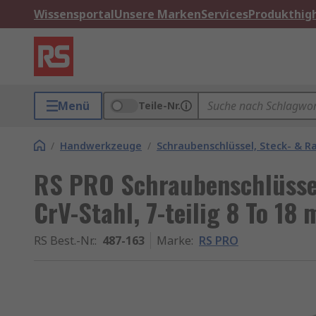
Wissensportal
Unsere Marken
Services
Produkthigh
Menü
Teile-Nr.
/
Handwerkzeuge
/
Schraubenschlüssel, Steck- & R
RS PRO Schraubenschlüssel
CrV-Stahl, 7-teilig 8 To 18
RS Best.-Nr.
:
487-163
Marke
:
RS PRO