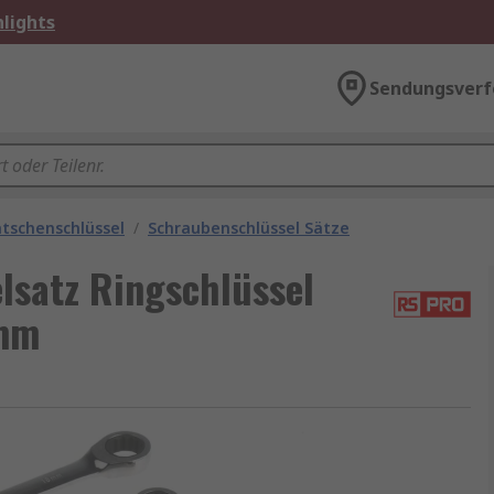
lights
Sendungsverf
atschenschlüssel
/
Schraubenschlüssel Sätze
satz Ringschlüssel
 mm