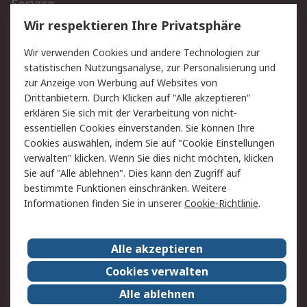
Service
Wir respektieren Ihre Privatsphäre
Value Added Services
Lieferlösungen
Rücksendungen
Kontakt
Wir verwenden Cookies und andere Technologien zur
Hilfe
statistischen Nutzungsanalyse, zur Personalisierung und
zur Anzeige von Werbung auf Websites von
Drittanbietern. Durch Klicken auf "Alle akzeptieren"
Rechtliches
erklären Sie sich mit der Verarbeitung von nicht-
AGB
Datenschutz
essentiellen Cookies einverstanden. Sie können Ihre
Cookies auswählen, indem Sie auf "Cookie Einstellungen
Cookie-Richtlinie
Zahlungsbedingungen
verwalten" klicken. Wenn Sie dies nicht möchten, klicken
Copyright/Impressum
Sie auf "Alle ablehnen". Dies kann den Zugriff auf
bestimmte Funktionen einschränken. Weitere
Über RS
Informationen finden Sie in unserer
Cookie-Richtlinie
.
Unternehmen
RS weltweit
Karriere bei RS
Nachhaltigkeit
Alle akzeptieren
Qualität/Umwelt/Zertifikate
Presse-Center
Cookies verwalten
Event-Center
Alle ablehnen