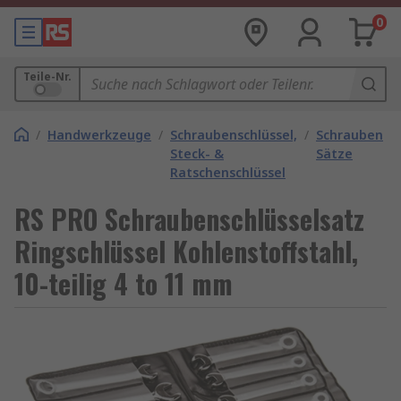
0
Teile-Nr.
/
Handwerkzeuge
/
Schraubenschlüssel,
/
Schraubensch
Steck- &
Sätze
Ratschenschlüssel
RS PRO Schraubenschlüsselsatz
Ringschlüssel Kohlenstoffstahl,
10-teilig 4 to 11 mm