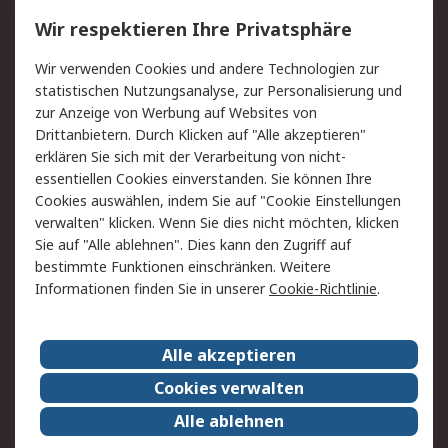
Wir respektieren Ihre Privatsphäre
Value Added Services
Lieferlösungen
Rücksendungen
Kontakt
Wir verwenden Cookies und andere Technologien zur
Hilfe
statistischen Nutzungsanalyse, zur Personalisierung und
zur Anzeige von Werbung auf Websites von
Drittanbietern. Durch Klicken auf "Alle akzeptieren"
Rechtliches
erklären Sie sich mit der Verarbeitung von nicht-
AGB
Datenschutz
essentiellen Cookies einverstanden. Sie können Ihre
Cookies auswählen, indem Sie auf "Cookie Einstellungen
Cookie-Richtlinie
Zahlungsbedingungen
verwalten" klicken. Wenn Sie dies nicht möchten, klicken
Copyright/Impressum
Sie auf "Alle ablehnen". Dies kann den Zugriff auf
bestimmte Funktionen einschränken. Weitere
Über RS
Informationen finden Sie in unserer
Cookie-Richtlinie
.
Unternehmen
RS weltweit
Karriere bei RS
Nachhaltigkeit
Alle akzeptieren
Qualität/Umwelt/Zertifikate
Presse-Center
Cookies verwalten
Event-Center
Alle ablehnen