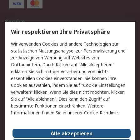
Service
Wir respektieren Ihre Privatsphäre
Value Added Services
Lieferlösungen
Rücksendungen
Kontakt
Wir verwenden Cookies und andere Technologien zur
Hilfe
statistischen Nutzungsanalyse, zur Personalisierung und
zur Anzeige von Werbung auf Websites von
Drittanbietern. Durch Klicken auf "Alle akzeptieren"
Rechtliches
erklären Sie sich mit der Verarbeitung von nicht-
AGB
Datenschutz
essentiellen Cookies einverstanden. Sie können Ihre
Cookies auswählen, indem Sie auf "Cookie Einstellungen
Cookie-Richtlinie
Zahlungsbedingungen
verwalten" klicken. Wenn Sie dies nicht möchten, klicken
Copyright/Impressum
Sie auf "Alle ablehnen". Dies kann den Zugriff auf
bestimmte Funktionen einschränken. Weitere
Über RS
Informationen finden Sie in unserer
Cookie-Richtlinie
.
Unternehmen
RS weltweit
Karriere bei RS
Nachhaltigkeit
Alle akzeptieren