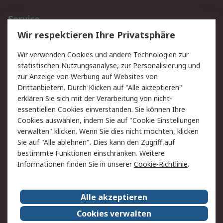
Service
Wir respektieren Ihre Privatsphäre
Value Added Services
Lieferlösungen
Rücksendungen
Kontakt
Wir verwenden Cookies und andere Technologien zur
Hilfe
statistischen Nutzungsanalyse, zur Personalisierung und
zur Anzeige von Werbung auf Websites von
Drittanbietern. Durch Klicken auf "Alle akzeptieren"
Rechtliches
erklären Sie sich mit der Verarbeitung von nicht-
AGB
Datenschutz
essentiellen Cookies einverstanden. Sie können Ihre
Cookies auswählen, indem Sie auf "Cookie Einstellungen
Cookie-Richtlinie
Zahlungsbedingungen
verwalten" klicken. Wenn Sie dies nicht möchten, klicken
Copyright/Impressum
Sie auf "Alle ablehnen". Dies kann den Zugriff auf
bestimmte Funktionen einschränken. Weitere
Über RS
Informationen finden Sie in unserer
Cookie-Richtlinie
.
Unternehmen
RS weltweit
Karriere bei RS
Nachhaltigkeit
Alle akzeptieren
Qualität/Umwelt/Zertifikate
Presse-Center
Cookies verwalten