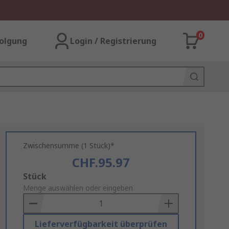
0
olgung
Login / Registrierung
Zwischensumme (1 Stück)*
CHF.95.97
Add
Stück
to
Menge auswählen oder eingeben
Basket
Lieferverfügbarkeit überprüfen