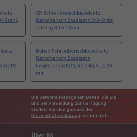
lsatz
CK Schraubenschlüsselsatz
V-Stahl,
Ratschenschlüsselsatz CrV-Stahl,
7-teilig 8 To 19 mm
lsatz
Bahco Schraubenschlüsselsatz
Ratschenschlüsselsatz
8 To 19
Legierungsstahl, 6-teilig 8 To 19
mm
Die personenbezogenen Daten, die Sie
uns bei Anmeldung zur Verfügung
stellen, werden gemäss der
Datenschutzerklärung
verarbeitet.
Über RS