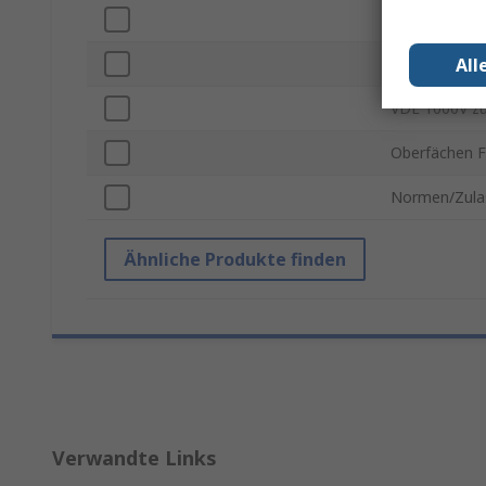
Anzahl der Te
All
Material
VDE 1000V z
Oberfächen F
Normen/Zula
Ähnliche Produkte finden
Verwandte Links