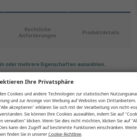
Rechtliche
Produktdetails
Anforderungen
ein oder mehrere Eigenschaften auswählen.
t
Wert
ektieren Ihre Privatsphäre
Bahco
en Cookies und andere Technologien zur statistischen Nutzungsanal
erung und zur Anzeige von Werbung auf Websites von Drittanbietern.
Schraubenschlüsselsatz
"Alle akzeptieren" erklären Sie sich mit der Verarbeitung von nicht-ess
verstanden. Sie können Ihre Cookies auswählen, indem Sie auf "Cook
Ratschenschlüsselsatz
en verwalten" klicken. Wenn Sie dies nicht möchten, klicken Sie auf "Al
Dies kann den Zugriff auf bestimmte Funktionen einschränken. Weite
t
8 x 9 To 18 x 19 mm
en finden Sie in unserer
Cookie-Richtlinie
.