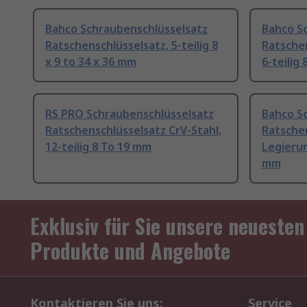
Bahco Schraubenschlüsselsatz
Bahco S
Ratschenschlüsselsatz, 5-teilig 8
Ratschen
x 9 to 34 x 36 mm
6-teilig
RS PRO Schraubenschlüsselsatz
Bahco S
Ratschenschlüsselsatz CrV-Stahl,
Ratsche
12-teilig 8 To 19 mm
Legierun
mm
Exklusiv für Sie unsere neuesten
Produkte und Angebote
Kontaktieren Sie uns:
Service