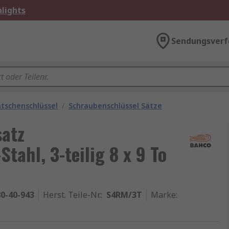
lights
Sendungsverf
atschenschlüssel
/
Schraubenschlüssel Sätze
atz
tahl, 3-teilig 8 x 9 To
0-40-943
Herst. Teile-Nr.
:
S4RM/3T
Marke
: