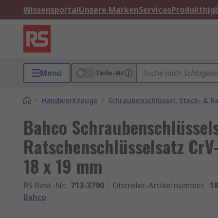
Wissensportal
Unsere Marken
Services
Produkthigh
Menü
Teile-Nr.
/
Handwerkzeuge
/
Schraubenschlüssel, Steck- & R
Bahco Schraubenschlüssels
Ratschenschlüsselsatz CrV-S
18 x 19 mm
RS Best.-Nr.
:
713-3790
Distrelec-Artikelnummer
:
18
Bahco