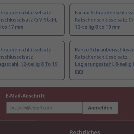
chraubenschlüsselsatz
Facom Schraubenschlüsse
schlüsselsatz CrV-Stahl,
Ratschenschlüsselsatz Cr
 8 to 17 mm
10-teilig 8 to 19 mm
chraubenschlüsselsatz
Bahco Schraubenschlüsse
nschlüsselsatz
Ratschenschlüsselsatz
gsstahl, 12-teilig 8 To 19
Legierungsstahl, 8-teilig 
mm
E-Mail-Anschrift
Anmelden
Rechtliches