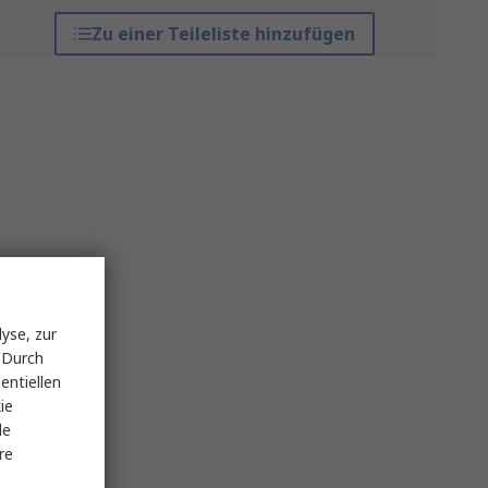
Zu einer Teileliste hinzufügen
yse, zur
 Durch
entiellen
ie
le
re