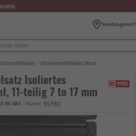
lights
Sendungsverf
atschenschlüssel
/
Schraubenschlüssel Sätze
satz Isoliertes
, 11-teilig 7 to 17 mm
3-95-484
Marke
:
RS PRO