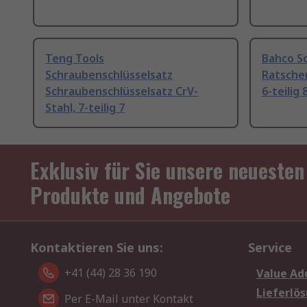
Teng Tools
Bahco S
Schraubenschlüsselsatz
Ratschen
Schraubenschlüsselsatz CrV-
6-teilig
Stahl, 7-teilig 7
Exklusiv für Sie unsere neuesten
Produkte und Angebote
Kontaktieren Sie uns:
Service
+41 (44) 28 36 190
Value Ad
Lieferlö
Per E-Mail unter Kontakt