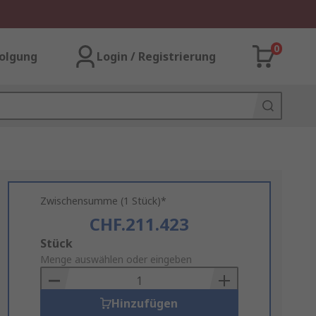
0
olgung
Login / Registrierung
Zwischensumme (1 Stück)*
CHF.211.423
Add
Stück
to
Menge auswählen oder eingeben
Basket
Hinzufügen