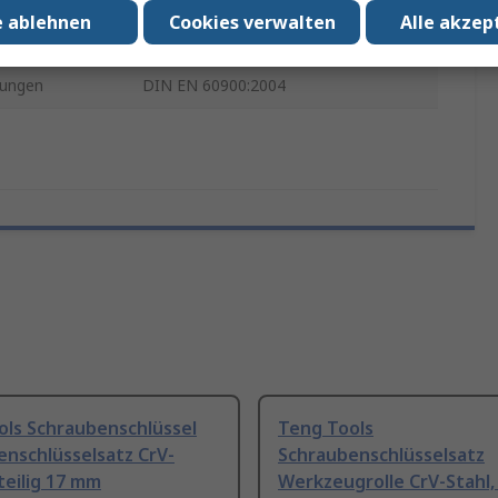
e ablehnen
Cookies verwalten
Alle akzep
elassen
Nein
ungen
DIN EN 60900:2004
ols Schraubenschlüssel
Teng Tools
enschlüsselsatz CrV-
Schraubenschlüsselsatz
-teilig 17 mm
Werkzeugrolle CrV-Stahl, 