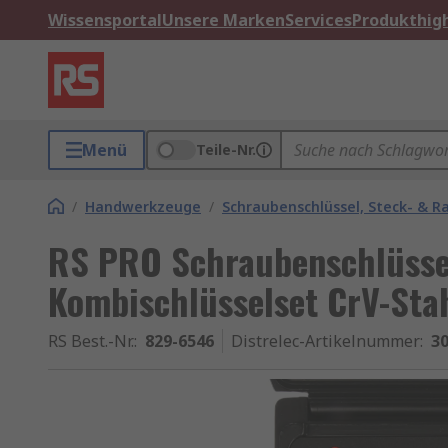
Wissensportal
Unsere Marken
Services
Produkthigh
Menü
Teile-Nr.
/
Handwerkzeuge
/
Schraubenschlüssel, Steck- & R
RS PRO Schraubenschlüssel
Kombischlüsselset CrV-Stahl
RS Best.-Nr.
:
829-6546
Distrelec-Artikelnummer
:
30