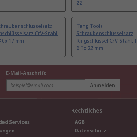
22
chraubenschlüsselsatz
Teng Tools
schlüsselsatz CrV-Stahl,
Schraubenschlüsselsatz
 8 to 17 mm
Ringschlüssel CrV-Stahl, 1
6 To 22 mm
E-Mail-Anschrift
Anmelden
Rechtliches
ded Services
AGB
sungen
Datenschutz