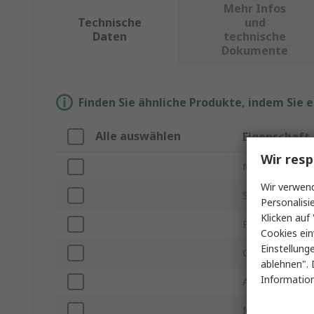
Mehr Infos
Technische
und
Daten
technische
Dokumente
Finden Sie ähnliche Produkte, indem Sie 
Alle auswählen
Eigenschaft
Wir resp
Marke
Wir verwend
Set Typ
Personalisi
Klicken auf 
Produkt Typ
Cookies ein
Einstellung
Größen im Set
ablehnen". 
Information
Anzahl der Teile
Material