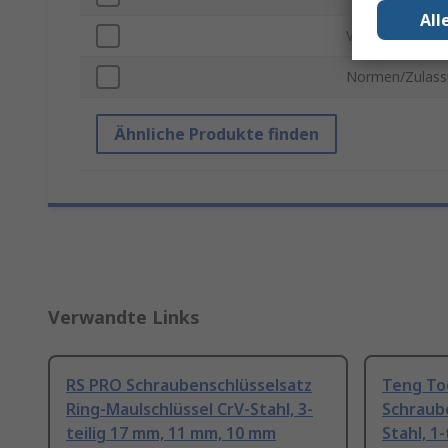
All
VDE 1000V zug
Normen/Zulass
Ähnliche Produkte finden
Verwandte Links
RS PRO Schraubenschlüsselsatz
Teng To
Ring-Maulschlüssel CrV-Stahl, 3-
Schraub
teilig 17 mm, 11 mm, 10 mm
Stahl, 1