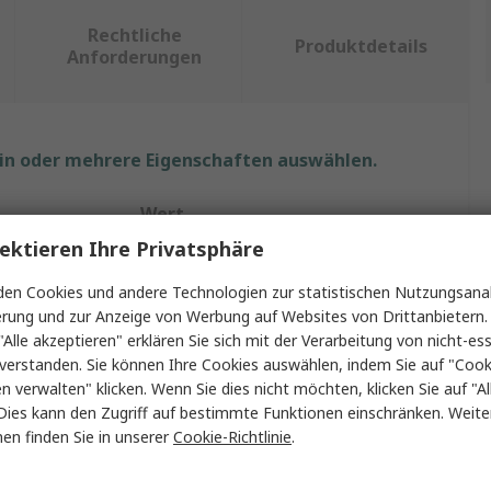
Rechtliche
Produktdetails
Anforderungen
ein oder mehrere Eigenschaften auswählen.
Wert
ektieren Ihre Privatsphäre
RS PRO
en Cookies und andere Technologien zur statistischen Nutzungsanal
Isoliertes Kombischlüsselset
erung und zur Anzeige von Werbung auf Websites von Drittanbietern.
"Alle akzeptieren" erklären Sie sich mit der Verarbeitung von nicht-ess
Schraubenschlüsselsatz
verstanden. Sie können Ihre Cookies auswählen, indem Sie auf "Cook
en verwalten" klicken. Wenn Sie dies nicht möchten, klicken Sie auf "Al
7 to 17 mm
Dies kann den Zugriff auf bestimmte Funktionen einschränken. Weite
en finden Sie in unserer
Cookie-Richtlinie
.
11
Chrom Vanadium Stahl