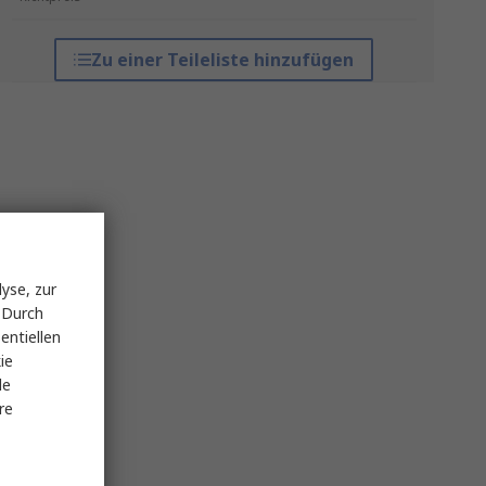
Zu einer Teileliste hinzufügen
yse, zur
 Durch
entiellen
ie
le
re