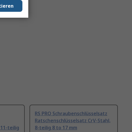
tieren
RS PRO Schraubenschlüsselsatz
Ratschenschlüsselsatz CrV-Stahl,
11-teilig
8-teilig 8 to 17 mm