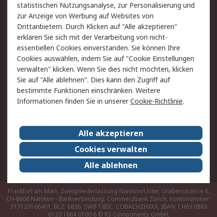
Hilfe
statistischen Nutzungsanalyse, zur Personalisierung und
zur Anzeige von Werbung auf Websites von
Drittanbietern. Durch Klicken auf "Alle akzeptieren"
Rechtliches
erklären Sie sich mit der Verarbeitung von nicht-
AGB
Datenschutz
essentiellen Cookies einverstanden. Sie können Ihre
Cookies auswählen, indem Sie auf "Cookie Einstellungen
Cookie-Richtlinie
Zahlungsbedingungen
verwalten" klicken. Wenn Sie dies nicht möchten, klicken
Copyright/Impressum
Sie auf "Alle ablehnen". Dies kann den Zugriff auf
bestimmte Funktionen einschränken. Weitere
Über RS
Informationen finden Sie in unserer
Cookie-Richtlinie
.
Unternehmen
RS weltweit
Karriere bei RS
Nachhaltigkeit
Alle akzeptieren
Qualität/Umwelt/Zertifikate
Presse-Center
Cookies verwalten
Event-Center
Alle ablehnen
Frankfurt am Main, Zweigniederlassung Nänikon/Uster, Grabenstrasse 6,
CH-8606 Nänikon - Bankverbindung: Commerzbank Zürich, Kontonummer:
313120166401, BLZ: 8836, SWIFT/BIC: COBACHZHXXX, IBAN: CH63 0883
6120 1664 0100 6
© RS Components GmbH,