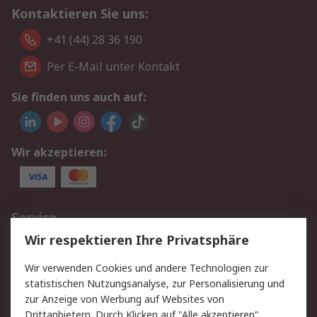
Kontaktieren Sie uns:
+41 (44) 28 36 190
Per E-Mail unter Kontakt
Sie finden uns auch auf:
Wir akzeptieren:
Service
Wir respektieren Ihre Privatsphäre
Value Added Services
Lieferlösungen
Rücksendungen
Kontakt
Wir verwenden Cookies und andere Technologien zur
Hilfe
statistischen Nutzungsanalyse, zur Personalisierung und
zur Anzeige von Werbung auf Websites von
Drittanbietern. Durch Klicken auf "Alle akzeptieren"