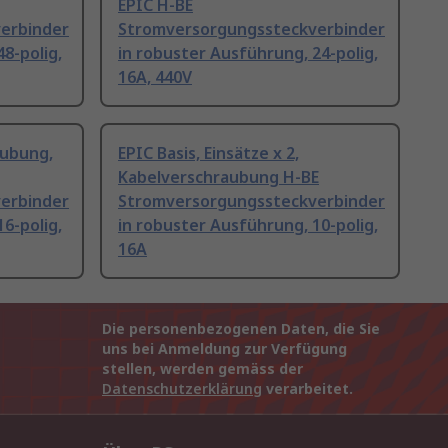
EPIC H-BE
erbinder
Stromversorgungssteckverbinder
8-polig,
in robuster Ausführung, 24-polig,
16A, 440V
aubung,
EPIC Basis, Einsätze x 2,
Kabelverschraubung H-BE
erbinder
Stromversorgungssteckverbinder
6-polig,
in robuster Ausführung, 10-polig,
16A
Die personenbezogenen Daten, die Sie
uns bei Anmeldung zur Verfügung
stellen, werden gemäss der
Datenschutzerklärung
verarbeitet.