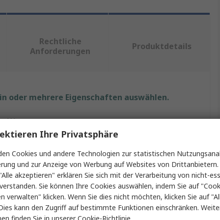
Rechtliche
Produktdetails
Anforderungen
ein oder mehrere Eigenschaften auswählen.
Wert
ektieren Ihre Privatsphäre
EPIC
en Cookies und andere Technologien zur statistischen Nutzungsanal
Stromversorgungssteckverbinder in robuster
erung und zur Anzeige von Werbung auf Websites von Drittanbietern.
Ausführung
"Alle akzeptieren" erklären Sie sich mit der Verarbeitung von nicht-ess
verstanden. Sie können Ihre Cookies auswählen, indem Sie auf "Cook
Basis, Kabelverschraubung, Einsätze x 2
en verwalten" klicken. Wenn Sie dies nicht möchten, klicken Sie auf "Al
Dies kann den Zugriff auf bestimmte Funktionen einschränken. Weite
H-BE
en finden Sie in unserer
Cookie-Richtlinie
.