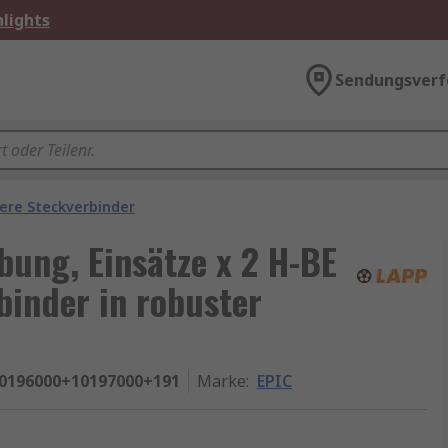
lights
Sendungsverf
ere Steckverbinder
bung, Einsätze x 2 H-BE
inder in robuster
0196000+10197000+191
Marke
:
EPIC