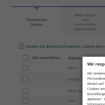
Mehr Infos
Technische
und
Daten
technische
Dokumente
Finden Sie ähnliche Produkte, indem Sie 
Alle auswählen
Eigenschaft
Wir resp
Marke
Wir verwend
Personalisi
Produkt Typ
Klicken auf 
Cookies ein
Inhalt des Sets
Einstellung
ablehnen". 
Serie
Information