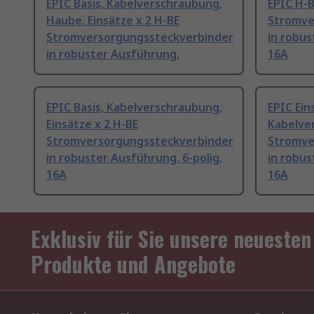
EPIC Basis, Kabelverschraubung,
EPIC H-
Haube, Einsätze x 2 H-BE
Stromve
Stromversorgungssteckverbinder
in robus
in robuster Ausführung,
16A
EPIC Basis, Kabelverschraubung,
EPIC Eins
Einsätze x 2 H-BE
Kabelve
Stromversorgungssteckverbinder
Stromve
in robuster Ausführung, 6-polig,
in robus
16A
16A
Exklusiv für Sie unsere neuesten
Produkte und Angebote