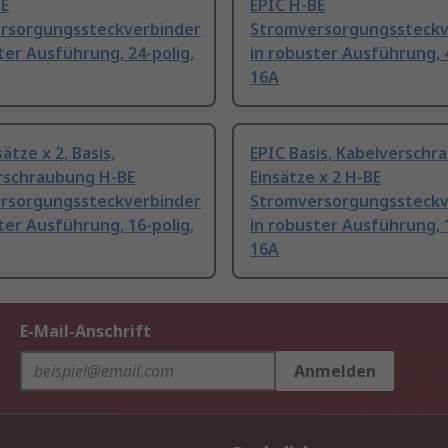
BE
EPIC H-BE
rsorgungssteckverbinder
Stromversorgungssteckv
ter Ausführung, 24-polig,
in robuster Ausführung, 4
16A
ätze x 2, Basis,
EPIC Basis, Kabelverschr
rschraubung H-BE
Einsätze x 2 H-BE
rsorgungssteckverbinder
Stromversorgungssteckv
ter Ausführung, 16-polig,
in robuster Ausführung, 1
16A
E-Mail-Anschrift
Anmelden