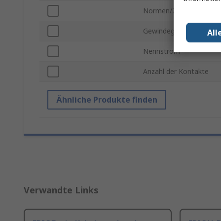
Normen/Zulassungen
Gewindegröße
All
Nennstrom
Anzahl der Kontakte
Ähnliche Produkte finden
Verwandte Links