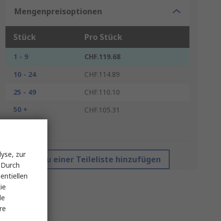
Mengenpreisoptionen
Stück
Pro Stück
1 - 9
CHF.119.68
10 - 24
CHF.114.89
25 - 49
CHF.110.10
50 +
CHF.105.31
*Richtpreis
yse, zur
Zu einer Teileliste hinzufügen
 Durch
entiellen
ie
le
re