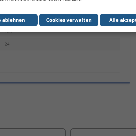
No
M25
e ablehnen
Cookies verwalten
Alle akzep
16A
24