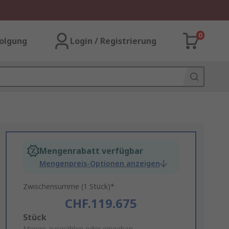
0
olgung
Login / Registrierung
Mengenrabatt verfügbar
Mengenpreis-Optionen anzeigen
Zwischensumme (1 Stück)*
CHF.119.675
Add
Stück
Menge auswählen oder eingeben