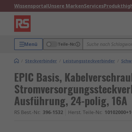
Wissensportal
Unsere Marken
Services
Produkthigh
Menü
Teile-Nr.
/
Steckverbinder
/
Leistungssteckverbinder
/
Schw
EPIC Basis, Kabelverschrau
Stromversorgungssteckverb
Ausführung, 24-polig, 16A
RS Best.-Nr.
:
396-1532
Herst. Teile-Nr.
:
10102000+1