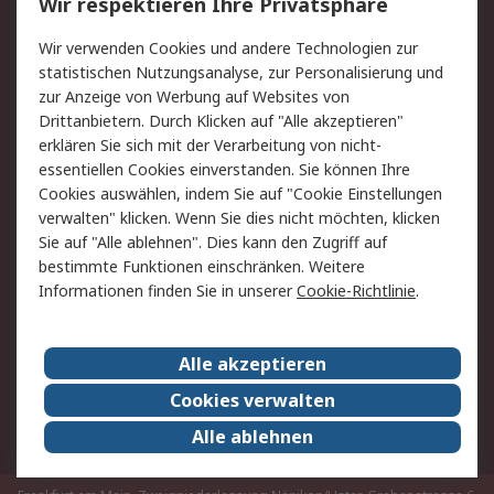
Wir respektieren Ihre Privatsphäre
Value Added Services
Lieferlösungen
Rücksendungen
Kontakt
Wir verwenden Cookies und andere Technologien zur
Hilfe
statistischen Nutzungsanalyse, zur Personalisierung und
zur Anzeige von Werbung auf Websites von
Drittanbietern. Durch Klicken auf "Alle akzeptieren"
Rechtliches
erklären Sie sich mit der Verarbeitung von nicht-
AGB
Datenschutz
essentiellen Cookies einverstanden. Sie können Ihre
Cookies auswählen, indem Sie auf "Cookie Einstellungen
Cookie-Richtlinie
Zahlungsbedingungen
verwalten" klicken. Wenn Sie dies nicht möchten, klicken
Copyright/Impressum
Sie auf "Alle ablehnen". Dies kann den Zugriff auf
bestimmte Funktionen einschränken. Weitere
Über RS
Informationen finden Sie in unserer
Cookie-Richtlinie
.
Unternehmen
RS weltweit
Karriere bei RS
Nachhaltigkeit
Alle akzeptieren
Qualität/Umwelt/Zertifikate
Presse-Center
Cookies verwalten
Event-Center
Alle ablehnen