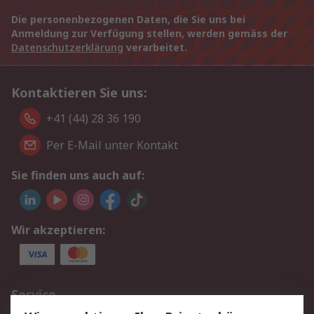
Die personenbezogenen Daten, die Sie uns bei
Anmeldung zur Verfügung stellen, werden gemäss der
Datenschutzerklärung
verarbeitet.
Kontaktieren Sie uns:
+41 (44) 28 36 190
Per E-Mail unter Kontakt
Sie finden uns auch auf:
Wir akzeptieren:
Service