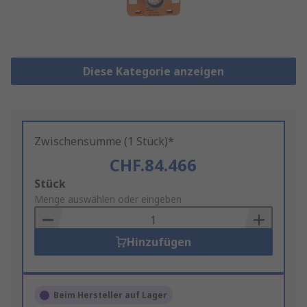
Diese Kategorie anzeigen
Zwischensumme (1 Stück)*
CHF.84.466
Add
Stück
to
Menge auswählen oder eingeben
Basket
Hinzufügen
Beim Hersteller auf Lager