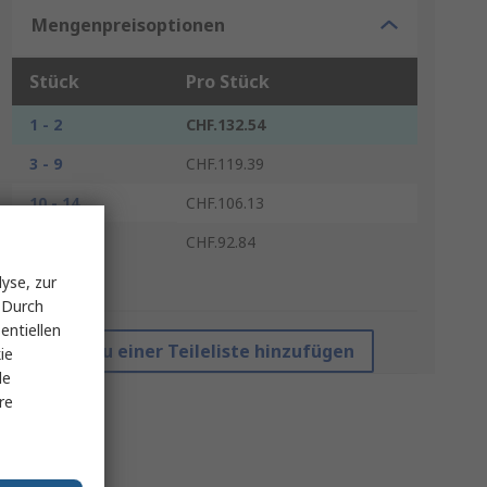
Mengenpreisoptionen
Stück
Pro Stück
1 - 2
CHF.132.54
3 - 9
CHF.119.39
10 - 14
CHF.106.13
15 +
CHF.92.84
yse, zur
*Richtpreis
 Durch
entiellen
Zu einer Teileliste hinzufügen
ie
le
re