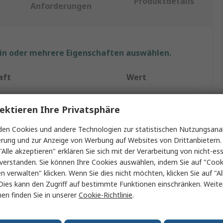
Produktdetails
Anforderungen
ein oder mehrere Eigenschaften auswählen.
aft
Wert
RS PRO
ektieren Ihre Privatsphäre
p
Sensor-Box
en Cookies und andere Technologien zur statistischen Nutzungsanal
 Anschlüsse
8
erung und zur Anzeige von Werbung auf Websites von Drittanbietern.
"Alle akzeptieren" erklären Sie sich mit der Verarbeitung von nicht-ess
annung max.
24V dc
verstanden. Sie können Ihre Cookies auswählen, indem Sie auf "Cook
en verwalten" klicken. Wenn Sie dies nicht möchten, klicken Sie auf "Al
erial
Kunststoff
Dies kann den Zugriff auf bestimmte Funktionen einschränken. Weite
en finden Sie in unserer
Cookie-Richtlinie
.
rt
IP67, IP65
mperatur min.
0°C