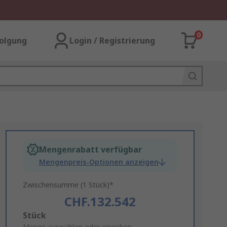
0
olgung
Login / Registrierung
Mengenrabatt verfügbar
Mengenpreis-Optionen anzeigen
Zwischensumme (1 Stück)*
CHF.132.542
Add
Stück
Menge auswählen oder eingeben