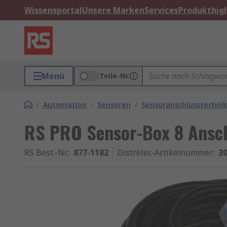
Wissensportal
Unsere Marken
Services
Produkthigh
Menü
Teile-Nr.
/
Automation
/
Sensoren
/
Sensoranschlusstechnik
RS PRO Sensor-Box 8 Ansch
RS Best.-Nr.
:
877-1182
Distrelec-Artikelnummer
:
30