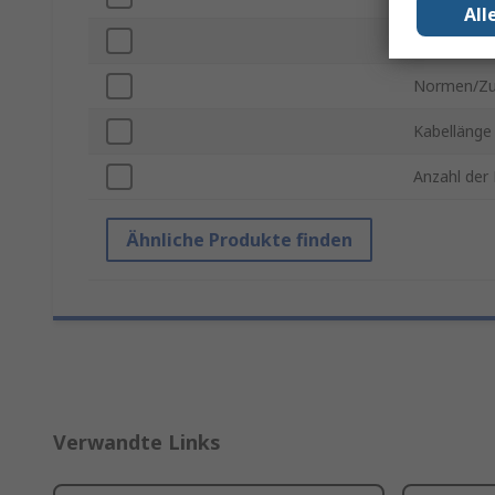
All
Maximale B
Normen/Zu
Kabellänge
Anzahl de
Ähnliche Produkte finden
Verwandte Links