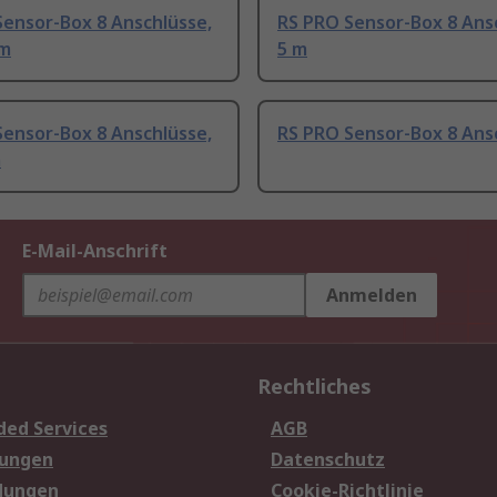
Sensor-Box 8 Anschlüsse,
RS PRO Sensor-Box 8 Ans
 m
5 m
Sensor-Box 8 Anschlüsse,
RS PRO Sensor-Box 8 Ans
m
E-Mail-Anschrift
Anmelden
Rechtliches
ded Services
AGB
sungen
Datenschutz
dungen
Cookie-Richtlinie