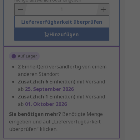
to
Basket
Lieferverfügbarkeit überprüfen
Hinzufügen
Auf Lager
2
Einheit(en) versandfertig von einem
anderen Standort
Zusätzlich
6
Einheit(en) mit Versand
ab
25. September 2026
Zusätzlich
1
Einheit(en) mit Versand
ab
01. Oktober 2026
Sie benötigen mehr?
Benötigte Menge
eingeben und auf „Lieferverfügbarkeit
überprüfen“ klicken.