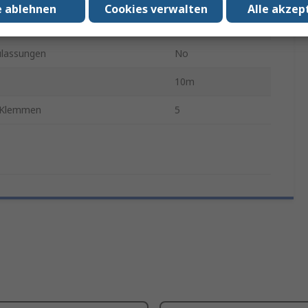
e ablehnen
Cookies verwalten
Alle akzep
etriebstemperatur
55°C
lassungen
No
10m
r Klemmen
5